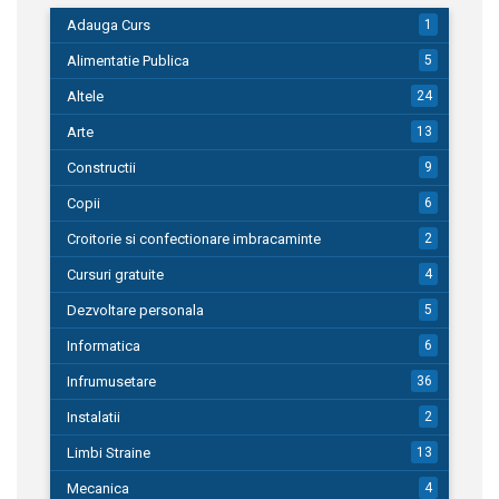
Adauga Curs
1
Alimentatie Publica
5
Altele
24
Arte
13
Constructii
9
Copii
6
Croitorie si confectionare imbracaminte
2
Cursuri gratuite
4
Dezvoltare personala
5
Informatica
6
Infrumusetare
36
Instalatii
2
Limbi Straine
13
Mecanica
4