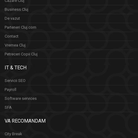
Cazare Cluj
Business Cluj
De vazut
Parteneri Cluj.com
Contact
Vremea Cluj
Petreceri Copii Cluj
IT & TECH
Servicii SEO
Payroll
Software services
SFA
VA RECOMANDAM
City Break