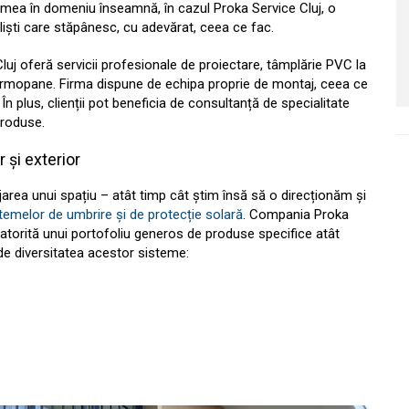
himea în domeniu înseamnă, în cazul Proka Service Cluj, o
liști care stăpânesc, cu adevărat, ceea ce fac.
uj oferă servicii profesionale de proiectare, tâmplărie PVC la
ermopane. Firma dispune de echipa proprie de montaj, ceea ce
În plus, clienții pot beneficia de consultanță de specialitate
 produse.
 și exterior
area unui spațiu – atât timp cât știm însă să o direcționăm și
temelor de umbrire și de protecție solară
. Compania Proka
 datorită unui portofoliu generos de produse specifice atât
și de diversitatea acestor sisteme: