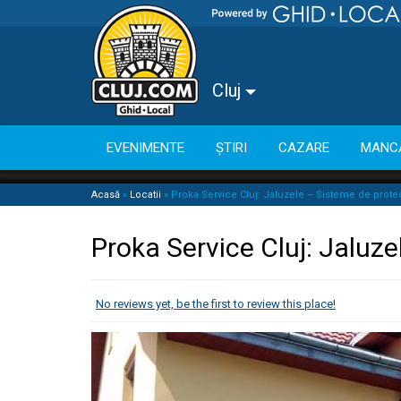
Cluj
EVENIMENTE
ȘTIRI
CAZARE
MANC
Acasă
»
Locatii
»
Proka Service Cluj: Jaluzele – Sisteme de prote
Proka Service Cluj: Jaluz
No reviews yet, be the first to review this place!