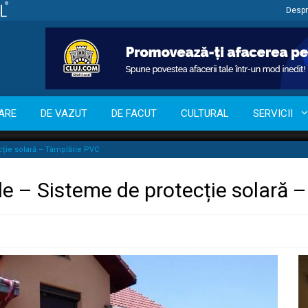
Despr
ARE
DE VAZUT
DE FACUT
CULTURAL
SERVICII
cție solară – Tâmplărie PVC
ele – Sisteme de protecție solară 