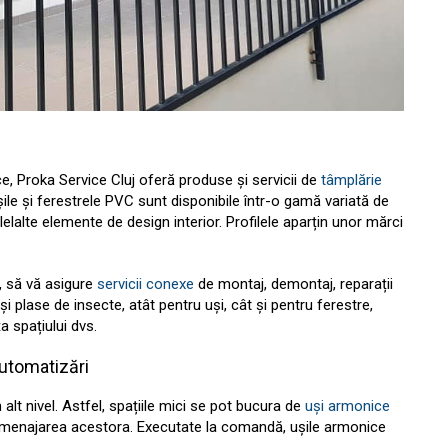
ce, Proka Service Cluj oferă produse și servicii de
tâmplărie
șile și ferestrele PVC sunt disponibile într-o gamă variată de
lelalte elemente de design interior. Profilele aparțin unor mărci
ă, să vă asigure
servicii conexe
de montaj, demontaj, reparații
i plase de insecte, atât pentru uși, cât și pentru ferestre,
a spațiului dvs.
automatizări
 alt nivel. Astfel, spațiile mici se pot bucura de
uși armonice
 amenajarea acestora. Executate la comandă, ușile armonice