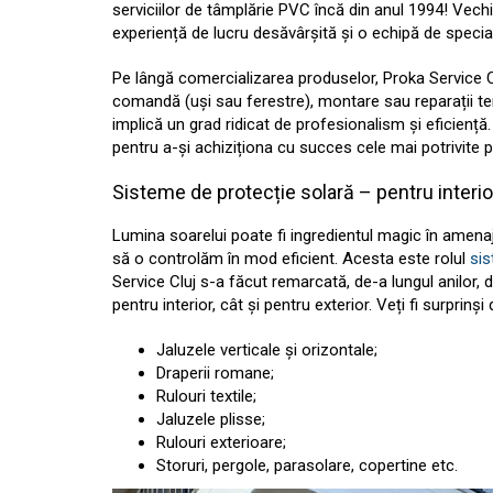
serviciilor de tâmplărie PVC încă din anul 1994! Vec
experiență de lucru desăvârșită și o echipă de specia
Pe lângă comercializarea produselor, Proka Service Cl
comandă (uși sau ferestre), montare sau reparații t
implică un grad ridicat de profesionalism și eficiență. 
pentru a-și achiziționa cu succes cele mai potrivite
Sisteme de protecție solară – pentru interior
Lumina soarelui poate fi ingredientul magic în amenaj
să o controlăm în mod eficient. Acesta este rolul
sis
Service Cluj s-a făcut remarcată, de-a lungul anilor,
pentru interior, cât și pentru exterior. Veți fi surprin
Jaluzele verticale și orizontale;
Draperii romane;
Rulouri textile;
Jaluzele plisse;
Rulouri exterioare;
Storuri, pergole, parasolare, copertine etc.