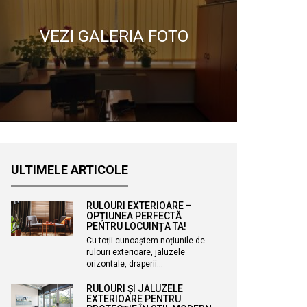
VEZI GALERIA FOTO
ULTIMELE ARTICOLE
RULOURI EXTERIOARE –
OPȚIUNEA PERFECTĂ
PENTRU LOCUINȚA TA!
Cu toții cunoaștem noțiunile de
rulouri exterioare, jaluzele
orizontale, draperii…
RULOURI ȘI JALUZELE
EXTERIOARE PENTRU