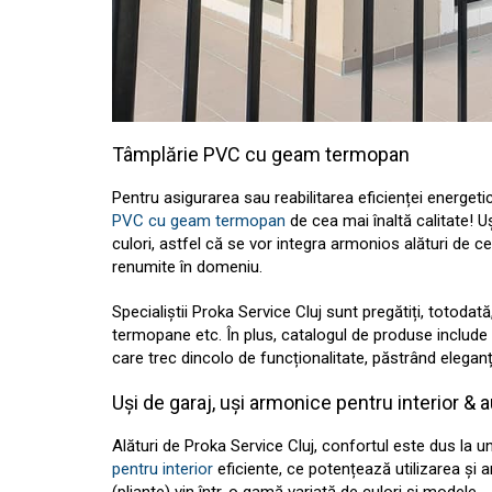
Tâmplărie PVC cu geam termopan
Pentru asigurarea sau reabilitarea eficienței energeti
PVC cu geam termopan
de cea mai înaltă calitate! U
culori, astfel că se vor integra armonios alături de ce
renumite în domeniu.
Specialiștii Proka Service Cluj sunt pregătiți, totodat
termopane etc. În plus, catalogul de produse include ș
care trec dincolo de funcționalitate, păstrând eleganț
Uși de garaj, uși armonice pentru interior & 
Alături de Proka Service Cluj, confortul este dus la un
pentru interior
eficiente, ce potențează utilizarea și
(pliante) vin într-o gamă variată de culori și modele.