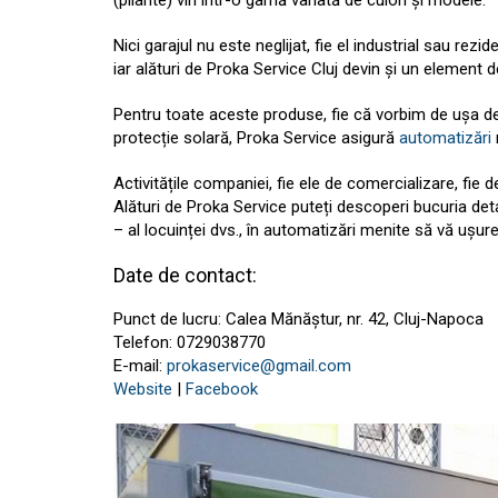
Nici garajul nu este neglijat, fie el industrial sau rezide
iar alături de Proka Service Cluj devin și un element de
Pentru toate aceste produse, fie că vorbim de ușa de 
protecție solară, Proka Service asigură
automatizări
Activitățile companiei, fie ele de comercializare, fie d
Alături de Proka Service puteți descoperi bucuria detal
– al locuinței dvs., în automatizări menite să vă ușure
Date de contact:
Punct de lucru: Calea Mănăștur, nr. 42, Cluj-Napoca
Telefon: 0729038770
E-mail:
prokaservice@gmail.com
Website
|
Facebook