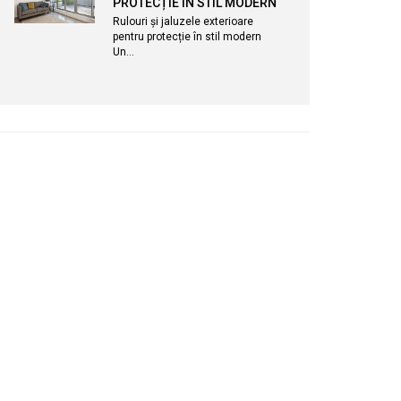
PROTECȚIE ÎN STIL MODERN
Rulouri și jaluzele exterioare
pentru protecție în stil modern
Un…