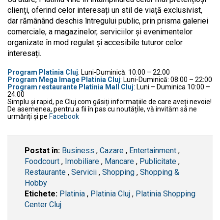
clienți, oferind celor interesați un stil de viață exclusivist,
dar rămânând deschis întregului public, prin prisma galeriei
comerciale, a magazinelor, serviciilor și evenimentelor
organizate în mod regulat și accesibile tuturor celor
interesați.
Program Platinia Cluj
: Luni-Duminică: 10:00 – 22:00
Program Mega Image Platinia Cluj
: Luni-Duminică: 08:00 – 22:00
Program restaurante Platinia Mall Cluj
: Luni – Duminica 10:00 –
24:00
Simplu și rapid, pe Cluj.com găsiți informațiile de care aveți nevoie!
De asemenea, pentru a fii în pas cu noutățile, vă invităm să ne
urmăriți și pe
Facebook
Postat în:
Business
,
Cazare
,
Entertainment
,
Foodcourt
,
Imobiliare
,
Mancare
,
Publicitate
,
Restaurante
,
Servicii
,
Shopping
,
Shopping &
Hobby
Etichete:
Platinia
,
Platinia Cluj
,
Platinia Shopping
Center Cluj