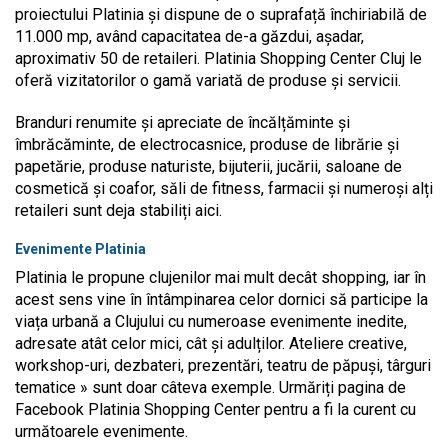
proiectului Platinia și dispune de o suprafață închiriabilă de
11.000 mp, având capacitatea de-a găzdui, așadar,
aproximativ 50 de retaileri. Platinia Shopping Center Cluj le
oferă vizitatorilor o gamă variată de produse și servicii.
Branduri renumite și apreciate de încălțăminte și
îmbrăcăminte, de electrocasnice, produse de librărie și
papetărie, produse naturiste, bijuterii, jucării, saloane de
cosmetică și coafor, săli de fitness, farmacii și numeroși alți
retaileri sunt deja stabiliți aici.
Evenimente Platinia
Platinia le propune clujenilor mai mult decât shopping, iar în
acest sens vine în întâmpinarea celor dornici să participe la
viața urbană a Clujului cu numeroase evenimente inedite,
adresate atât celor mici, cât și adulților. Ateliere creative,
workshop-uri, dezbateri, prezentări, teatru de păpuși, târguri
tematice » sunt doar câteva exemple. Urmăriți pagina de
Facebook Platinia Shopping Center pentru a fi la curent cu
următoarele evenimente.