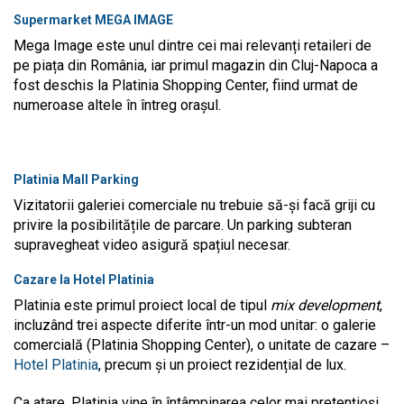
Supermarket MEGA IMAGE
Mega Image este unul dintre cei mai relevanți retaileri de
pe piața din România, iar primul magazin din Cluj-Napoca a
fost deschis la Platinia Shopping Center, fiind urmat de
numeroase altele în întreg orașul.
Platinia Mall Parking
Vizitatorii galeriei comerciale nu trebuie să-și facă griji cu
privire la posibilitățile de parcare. Un parking subteran
supravegheat video asigură spațiul necesar.
Cazare la Hotel Platinia
Platinia este primul proiect local de tipul
mix development
,
incluzând trei aspecte diferite într-un mod unitar: o galerie
comercială (Platinia Shopping Center), o unitate de cazare –
Hotel Platinia
, precum și un proiect rezidențial de lux.
Ca atare, Platinia vine în întâmpinarea celor mai pretențioși