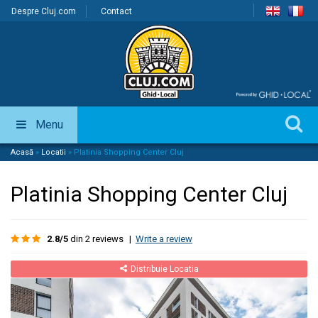
Despre Cluj.com
Contact
Menu
Acasă
»
Locatii
»
Platinia Shopping Center Cluj
Platinia Shopping Center Cluj
2.8/5
din 2 reviews
|
Write a review
Distribuie Locatia