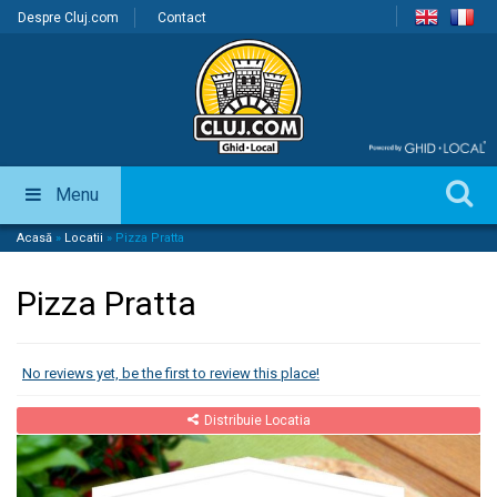
Despre Cluj.com
Contact
Menu
Acasă
»
Locatii
»
Pizza Pratta
Pizza Pratta
No reviews yet, be the first to review this place!
Distribuie Locatia