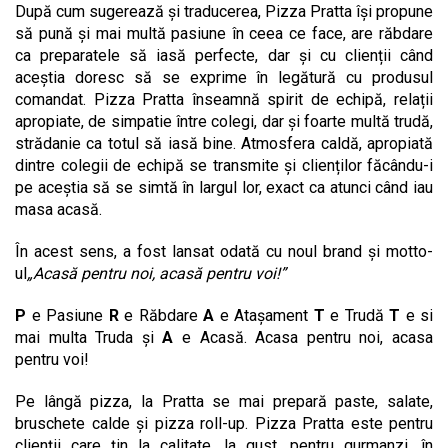
După cum sugerează și traducerea, Pizza Pratta își propune
să pună și mai multă pasiune în ceea ce face, are răbdare
ca preparatele să iasă perfecte, dar și cu clienții când
aceștia doresc să se exprime în legătură cu produsul
comandat. Pizza Pratta înseamnă spirit de echipă, relații
apropiate, de simpatie între colegi, dar și foarte multă trudă,
strădanie ca totul să iasă bine. Atmosfera caldă, apropiată
dintre colegii de echipă se transmite și clienților făcându-i
pe aceștia să se simtă în largul lor, exact ca atunci când iau
masa acasă.
În acest sens, a fost lansat odată cu noul brand și motto-
ul
„Acasă pentru noi, acasă pentru voi!”
P
e Pasiune
R
e Răbdare
A
e Atașament
T
e Trudă
T
e si
mai multa Truda și
A
e Acasă. Acasa pentru noi, acasa
pentru voi!
Pe lângă pizza, la Pratta se mai prepară paste, salate,
bruschete calde și pizza roll-up. Pizza Pratta este pentru
clienții care țin la calitate, la gust, pentru gurmanzi, în