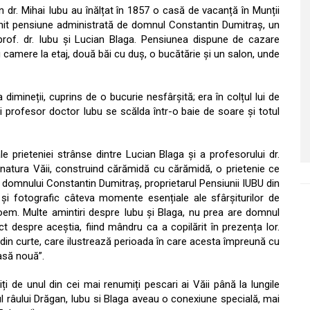
n dr. Mihai Iubu au înălțat în 1857 o casă de vacanță în Munții
nit pensiune administrată de domnul Constantin Dumitraș, un
 prof. dr. Iubu și Lucian Blaga. Pensiunea dispune de cazare
amere la etaj, două băi cu duș, o bucătărie și un salon, unde
dimineții, cuprins de o bucurie nesfârșită; era în colțul lui de
 profesor doctor Iubu se scălda într-o baie de soare și totul
 prieteniei strânse dintre Lucian Blaga și a profesorului dr.
atura Văii, construind cărămidă cu cărămidă, o prietenie ce
 domnului Constantin Dumitraș, proprietarul Pensiunii IUBU din
și fotografic câteva momente esențiale ale sfârșiturilor de
oem. Multe amintiri despre Iubu și Blaga, nu prea are domnul
t despre aceștia, fiind mândru ca a copilărit în prezența lor.
din curte, care ilustrează perioada în care acesta împreună cu
asă nouă”.
 de unul din cei mai renumiți pescari ai Văii până la lungile
l râului Drăgan, Iubu si Blaga aveau o conexiune specială, mai