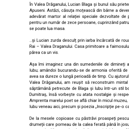
În Valea Drăganului, Lucian Blaga și bunul său priete
Apuseni. Astăzi, căsuța moțească din bârne a deve
adevărat martor al relației speciale dezvoltate de
pentru un număr de zece persoane, cuprinzând patru c
se poate lua masa.
…și Lucian zurda desculț prin iarba încărcată de roua 
Rai – Valea Draganului. Casa primitoare a faimosului
părea ca un vis.
Așa îmi imaginez una din sumedeniile de dimineți ale
Iubu; amândoi bucurandu-se de armonia oferită de n
avea sa dureze o lungă perioadă de timp. Cu ajutorul
Valea Drăganului, am reușit să reconstruim mintal 
săptămână petrecute de Blaga și Iubu într-un stil b
Dumitraș, însă vorbește cu atata nostalgie și respec
Amprenta marelui poet se află chiar în micul muzeu, 
Iubu veneau aici, precum și poezia „Inscripție pe-o c
De la mesele copioase cu păstrăvi proaspeți pescuiți
drumeții care porneau de la calea ferată până în josu