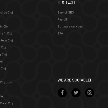
IT & TECH
si de Cluj
Servicii SEO
Payroll
in Cluj
Software services
e în Cluj
SFA
te in Cluj
n Cluj
 Cluj
uj
Cluj
WE ARE SOCIABLE!
 Cluj.com
luj
Copii Cluj