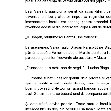
presus de diferența de vârstă dintre cei doi (aprox. 25
Deși Valea Draganului a servit ca scop diferit p
devenise un loc protector împotriva regimului co
însemnatatea locului era aceeași pentru amandoi.
revenirea acestuia din închisoare, după 6 ani de dete
,,O, Dragan, mulțumesc! Pentru Tine trăiesc!”
De asemenea, Valea râului Drăgan l-a ispitit pe Blag
pământească a Femeii de acolo. Marele scriitor a fo
parcursul șederilor frecvente ale acestuia – Muza:
,,Frumoaso, ți-s ochii-așa de negri…” – Lucian Blaga, I
……urmând sunetul pașilor grăbiți, ridic privirea și v
apropiu subtil și aud hohote de râs, pline de viață
boemi, povestind de zor și făcând bancuri subtile l
acut. Se simt bine, se bucură unul de compania celuila
Și viața trăită devine poezie…..Toate stau la locul 
încearcă nici un dor/ din ocolul lui să iasă./ Toate stau