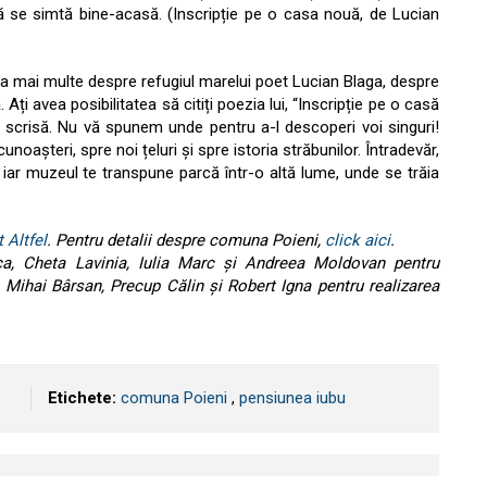
 să se simtă bine-acasă. (Inscripție pe o casa nouă, de Lucian
a mai multe despre refugiul marelui poet Lucian Blaga, despre
 Ați avea posibilitatea să citiți poezia lui, “Inscripție pe o casă
t scrisă. Nu vă spunem unde pentru a-l descoperi voi singuri!
unoașteri, spre noi țeluri și spre istoria străbunilor. Întradevăr,
 iar muzeul te transpune parcă într-o altă lume, unde se trăia
 Altfel
. Pentru detalii despre comuna Poieni,
click aici
.
ca, Cheta Lavinia, Iulia Marc și Andreea Moldovan pentru
, Mihai Bârsan, Precup Călin și Robert Igna pentru realizarea
Etichete:
comuna Poieni
,
pensiunea iubu