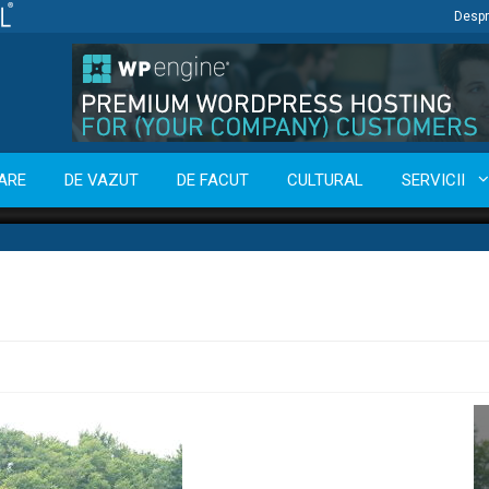
Despr
ARE
DE VAZUT
DE FACUT
CULTURAL
SERVICII