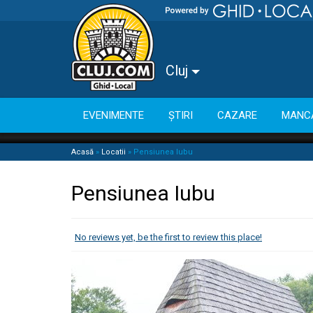
Cluj
EVENIMENTE
ȘTIRI
CAZARE
MANC
Acasă
»
Locatii
»
Pensiunea Iubu
Pensiunea Iubu
No reviews yet, be the first to review this place!