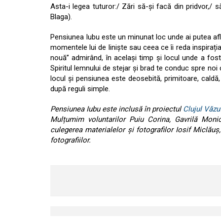
Asta-i legea tuturor:/ Zări să-și facă din pridvor,/
Blaga).
Pensiunea Iubu este un minunat loc unde ai putea afl
momentele lui de liniște sau ceea ce îi reda inspirația.
nouă” admirând, în același timp și locul unde a fos
Spiritul lemnului de stejar și brad te conduc spre noi c
locul și pensiunea este deosebită, primitoare, caldă,
după reguli simple.
Pensiunea Iubu este inclusă în proiectul
Clujul Văzut
Mulțumim voluntarilor Puiu Corina, Gavrilă Moni
culegerea materialelor și fotografilor Iosif Miclăuș
fotografiilor.