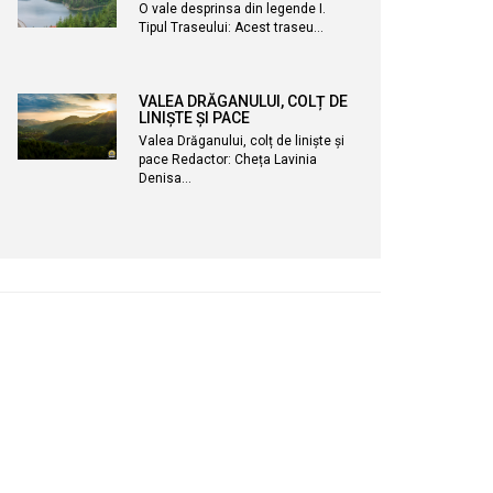
O vale desprinsa din legende I.
Tipul Traseului: Acest traseu…
VALEA DRĂGANULUI, COLȚ DE
LINIȘTE ȘI PACE
Valea Drăganului, colț de liniște și
pace Redactor: Cheța Lavinia
Denisa…