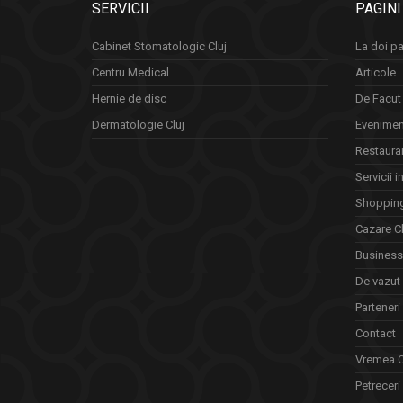
SERVICII
PAGINI
Cabinet Stomatologic Cluj
La doi pa
Centru Medical
Articole
Hernie de disc
De Facut 
Dermatologie Cluj
Eveniment
Restauran
Servicii i
Shopping
Cazare Cl
Business 
De vazut
Parteneri
Contact
Vremea C
Petreceri 