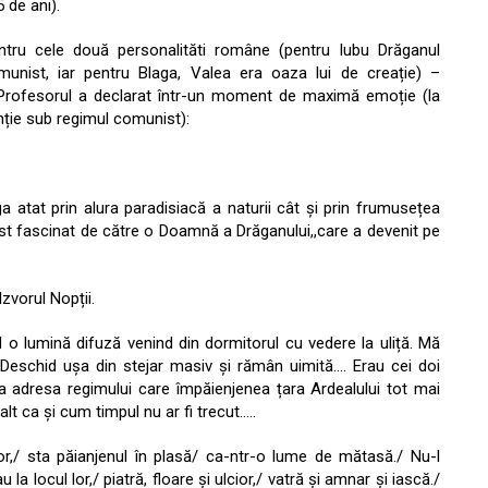
 de ani).
entru cele două personalităti române (pentru Iubu Drăganul
munist, iar pentru Blaga, Valea era oaza lui de creație) –
 Profesorul a declarat într-un moment de maximă emoție (la
nție sub regimul comunist):
a atat prin alura paradisiacă a naturii cât și prin frumusețea
st fascinat de către o Doamnă a Drăganului,,care a devenit pe
zvorul Nopții.
ăd o lumină difuză venind din dormitorul cu vedere la uliță. Mă
. Deschid ușa din stejar masiv și rămân uimită…. Erau cei doi
a adresa regimului care împăienjenea țara Ardealului tot mai
lt ca și cum timpul nu ar fi trecut…..
lor,/ sta păianjenul în plasă/ ca-ntr-o lume de mătasă./ Nu-l
 la locul lor,/ piatră, floare și ulcior,/ vatră și amnar și iască./