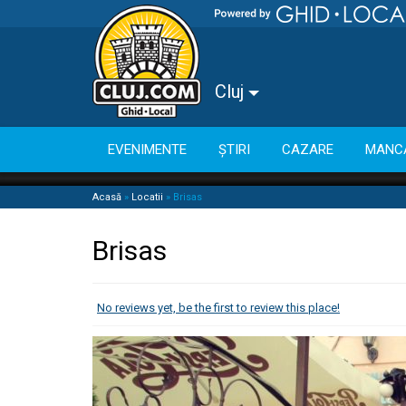
Cluj
EVENIMENTE
ȘTIRI
CAZARE
MANC
Acasă
»
Locatii
»
Brisas
Brisas
No reviews yet, be the first to review this place!