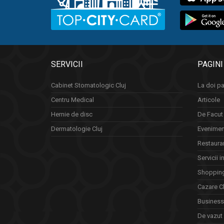
SERVICII
PAGINI
Cabinet Stomatologic Cluj
La doi pa
Centru Medical
Articole
Hernie de disc
De Facut 
Dermatologie Cluj
Eveniment
Restauran
Servicii i
Shopping
Cazare Cl
Business 
De vazut