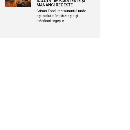
SALUTAT ÎMPĂRĂTEȘTE ȘI
MĂNÂNCI REGEȘTE
Brisas Food, restaurantul unde
ești salutat împărătește și
mănânci regește…