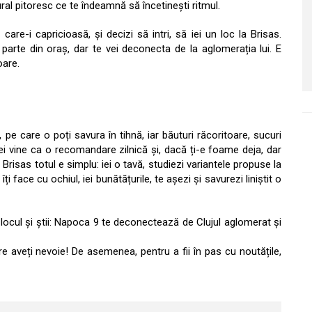
ural pitoresc ce te îndeamnă să încetinești ritmul.
 care-i capricioasă, și decizi să intri, să iei un loc la Brisas.
 parte din oraș, dar te vei deconecta de la aglomerația lui. E
oare.
pe care o poți savura în tihnă, iar băuturi răcoritoare, sucuri
ilei vine ca o recomandare zilnică și, dacă ți-e foame deja, dar
 Brisas totul e simplu: iei o tavă, studiezi variantele propuse la
ți face cu ochiul, iei bunătățurile, te așezi și savurezi liniștit o
ă locul și știi: Napoca 9 te deconectează de Clujul aglomerat și
are aveți nevoie! De asemenea, pentru a fii în pas cu noutățile,