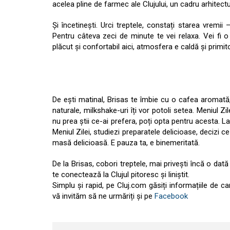
acelea pline de farmec ale Clujului, un cadru arhitect
Și încetinești. Urci treptele, constați starea vremii –
Pentru câteva zeci de minute te vei relaxa. Vei fi o
plăcut și confortabil aici, atmosfera e caldă și primit
De ești matinal, Brisas te îmbie cu o cafea aromată, 
naturale, milkshake-uri îți vor potoli setea. Meniul Z
nu prea știi ce-ai prefera, poți opta pentru acesta. La
Meniul Zilei, studiezi preparatele delicioase, decizi ce î
masă delicioasă. E pauza ta, e binemeritată.
De la Brisas, cobori treptele, mai privești încă o dat
te conectează la Clujul pitoresc și liniștit.
Simplu și rapid, pe Cluj.com găsiți informațiile de c
vă invităm să ne urmăriți și pe
Facebook