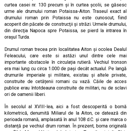
curtea casei nr. 130 precum și în curtea școlii, se găsesc
urme ale drumului roman Potaissa-Aiton. Traseul exact al
drumului roman prin Potaissa nu este cunoscut, fiind
acoperit din păcate de construcţii şi străzi. Urmele drumului,
din direcţia Napoca spre Potaissa, se pierd la intrarea în
oraşul Turda.
Drumul roman trecea prin localitatea Aiton și ocolea Dealul
Feleacului, care este si astăzi unul dintre cele mai
importante obstacole în circulația rutieră. Vechiul tronson
era mai lung cu circa 1.000 de pași decât actualul. Pe langă
drumurile imperiale și militare, existau și altele private,
construite de cetățenii romani cu vază. Căile de acces
publice erau întotdeauna construite de militari, nu de sclavi
ori de oamenii liberi.
În secolul al XVIII-lea, aici a fost descoperită o bornă
kilometrică, denumită Miliarul de la Aiton, ce datează din
perioada romană, amplasată în anul 108 d.C. și care marca o
distanță pe vechiul drum roman. În prezent, borna originală