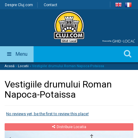
Despre Cluj.com
Contact
Menu
Acasă
»
Locatii
»
Vestigiile drumului Roman Napoca-Potaissa
Vestigiile drumului Roman
Napoca-Potaissa
No reviews yet, be the first to review this place!
Distribuie Locatia