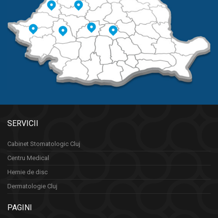
SERVICII
Cabinet Stomatologic Cluj
Centru Medical
Hernie de disc
Dermatologie Cluj
PAGINI