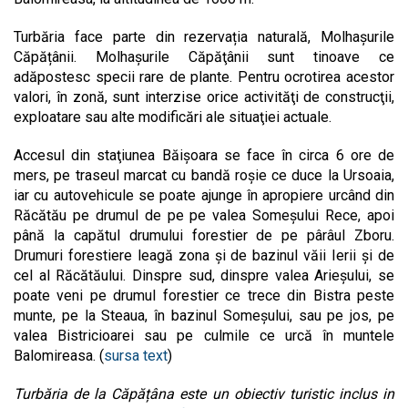
Turbăria face parte din rezervația naturală, Molhașurile
Căpățânii. Molhaşurile Căpăţânii sunt tinoave ce
adăpostesc specii rare de plante. Pentru ocrotirea acestor
valori, în zonă, sunt interzise orice activităţi de construcţii,
exploatare sau alte modificări ale situaţiei actuale.
Accesul din staţiunea Băişoara se face în circa 6 ore de
mers, pe traseul marcat cu bandă roşie ce duce la Ursoaia,
iar cu autovehicule se poate ajunge în apropiere urcând din
Răcătău pe drumul de pe pe valea Someşului Rece, apoi
până la capătul drumului forestier de pe pârâul Zboru.
Drumuri forestiere leagă zona şi de bazinul văii Ierii şi de
cel al Răcătăului. Dinspre sud, dinspre valea Arieşului, se
poate veni pe drumul forestier ce trece din Bistra peste
munte, pe la Steaua, în bazinul Someşului, sau pe jos, pe
valea Bistricioarei sau pe culmile ce urcă în muntele
Balomireasa. (
sursa text
)
Turbăria de la Căpățâna este un obiectiv turistic inclus in