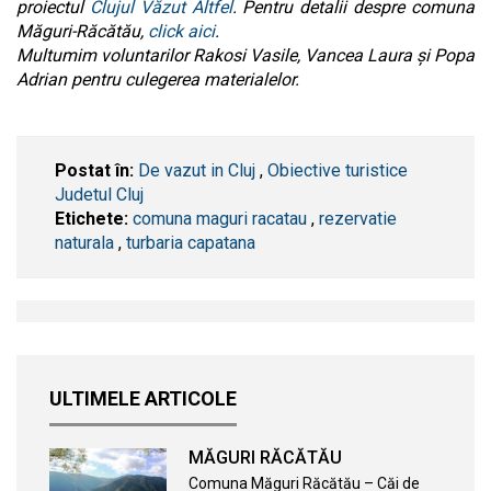
proiectul
Clujul Văzut Altfel
. Pentru detalii despre comuna
Măguri-Răcătău,
click aici
.
Multumim voluntarilor Rakosi Vasile, Vancea Laura și Popa
Adrian pentru culegerea materialelor.
Postat în:
De vazut in Cluj
,
Obiective turistice
Judetul Cluj
Etichete:
comuna maguri racatau
,
rezervatie
naturala
,
turbaria capatana
ULTIMELE ARTICOLE
MĂGURI RĂCĂTĂU
Comuna Măguri Răcătău – Căi de