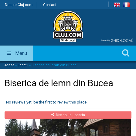
Despre Cluj.com
Contact
Menu
Acasă
»
Locatii
»
Biserica de lemn din Bucea
Biserica de lemn din Bucea
No reviews yet, be the first to review this place!
Distribuie Locatia