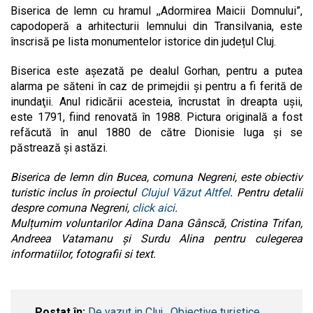
Biserica de lemn cu hramul ,,Adormirea Maicii Domnului”,
capodoperă a arhitecturii lemnului din Transilvania, este
înscrisă pe lista monumentelor istorice din județul Cluj.
Biserica este aşezată pe dealul Gorhan, pentru a putea
alarma pe săteni în caz de primejdii și pentru a fi ferită de
inundaţii. Anul ridicării acesteia, încrustat în dreapta ușii,
este 1791, fiind renovată în 1988. Pictura originală a fost
refăcută în anul 1880 de către Dionisie Iuga şi se
păstrează şi astăzi.
Biserica de lemn din Bucea, comuna Negreni, este obiectiv
turistic inclus în proiectul
Clujul Văzut Altfel
. Pentru detalii
despre comuna Negreni,
click aici
.
Mulțumim voluntarilor Adina Dana Gânscă, Cristina Trifan,
Andreea Vatamanu și Surdu Alina pentru culegerea
informatiilor, fotografii si text.
Postat în:
De vazut in Cluj
,
Obiective turistice