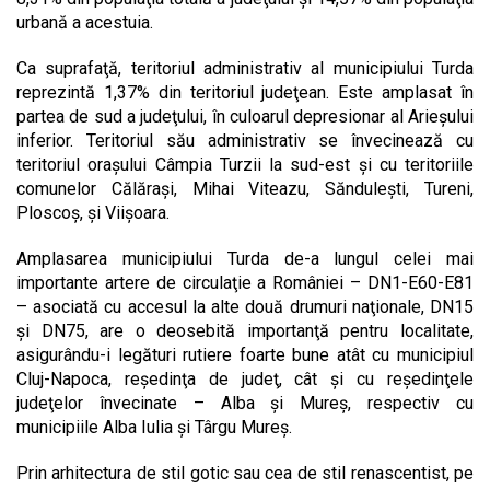
urbană a acestuia.
Ca suprafaţă, teritoriul administrativ al municipiului Turda
reprezintă 1,37% din teritoriul judeţean. Este amplasat în
partea de sud a judeţului, în culoarul depresionar al Arieşului
inferior. Teritoriul său administrativ se învecinează cu
teritoriul oraşului Câmpia Turzii la sud-est şi cu teritoriile
comunelor Călăraşi, Mihai Viteazu, Sănduleşti, Tureni,
Ploscoş, şi Viişoara.
Amplasarea municipiului Turda de-a lungul celei mai
importante artere de circulaţie a României – DN1-E60-E81
– asociată cu accesul la alte două drumuri naţionale, DN15
şi DN75, are o deosebită importanţă pentru localitate,
asigurându-i legături rutiere foarte bune atât cu municipiul
Cluj-Napoca, reşedinţa de judeţ, cât şi cu reşedinţele
judeţelor învecinate – Alba şi Mureş, respectiv cu
municipiile Alba Iulia şi Târgu Mureş.
Prin arhitectura de stil gotic sau cea de stil renascentist, pe