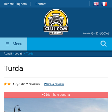
Despre Cluj.com
Contact
Menu
Acasă
»
Locatii
»
Turda
Turda
1.5/5
din 2 reviews
|
Write a review
Distribuie Locatia