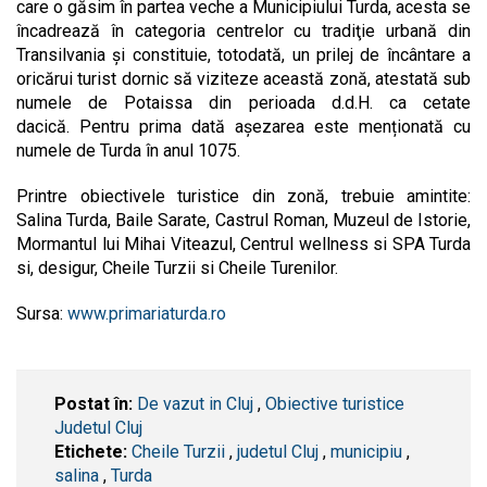
care o găsim în partea veche a Municipiului Turda, acesta se
încadrează în categoria centrelor cu tradiţie urbană din
Transilvania şi constituie, totodată, un prilej de încântare a
oricărui turist dornic să viziteze această zonă, atestată sub
numele de Potaissa din perioada d.d.H. ca cetate
dacică. Pentru prima dată așezarea este menționată cu
numele de Turda în anul 1075.
Printre obiectivele turistice din zonă, trebuie amintite:
Salina Turda, Baile Sarate, Castrul Roman, Muzeul de Istorie,
Mormantul lui Mihai Viteazul, Centrul wellness si SPA Turda
si, desigur, Cheile Turzii si Cheile Turenilor.
Sursa:
www.primariaturda.ro
Postat în:
De vazut in Cluj
,
Obiective turistice
Judetul Cluj
Etichete:
Cheile Turzii
,
judetul Cluj
,
municipiu
,
salina
,
Turda