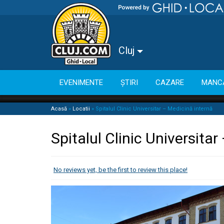
Cluj
EVENIMENTE
ȘTIRI
CAZARE
MANC
Acasă
»
Locatii
»
Spitalul Clinic Universitar – Medicină internă
Spitalul Clinic Universita
No reviews yet, be the first to review this place!