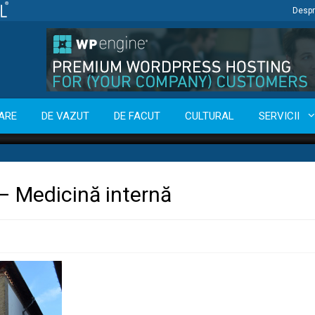
Despr
ARE
DE VAZUT
DE FACUT
CULTURAL
SERVICII
r – Medicină internă