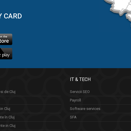
Y CARD
IT & TECH
si de Cluj
Servicii SEO
Payroll
in Cluj
Software services
e în Cluj
SFA
te in Cluj