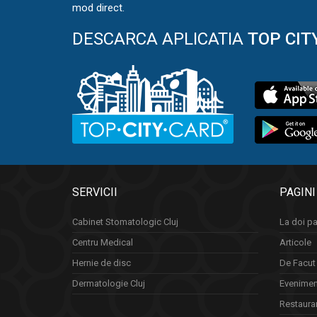
mod direct.
DESCARCA APLICATIA
TOP CIT
SERVICII
PAGINI
Cabinet Stomatologic Cluj
La doi pa
Centru Medical
Articole
Hernie de disc
De Facut 
Dermatologie Cluj
Eveniment
Restauran