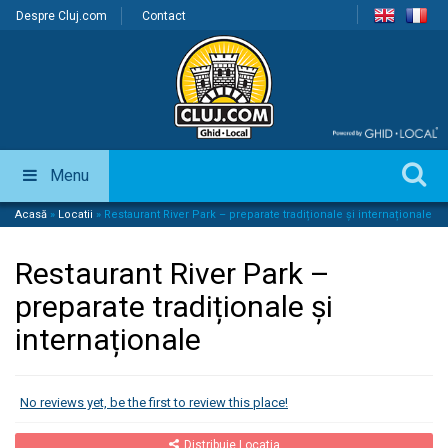
Despre Cluj.com
Contact
Menu
Acasă
»
Locatii
»
Restaurant River Park – preparate tradiționale și internaționale
Restaurant River Park –
preparate tradiționale și
internaționale
No reviews yet, be the first to review this place!
Distribuie Locatia