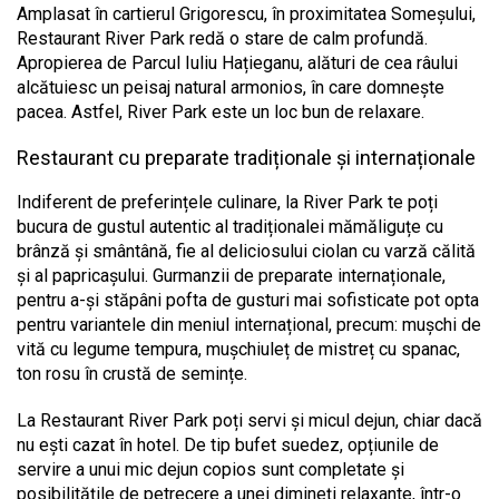
Amplasat în cartierul Grigorescu, în proximitatea Someșului,
Restaurant River Park redă o stare de calm profundă.
Apropierea de Parcul Iuliu Hațieganu, alături de cea râului
alcătuiesc un peisaj natural armonios, în care domnește
pacea. Astfel, River Park este un loc bun de relaxare.
Restaurant cu preparate tradiționale și internaționale
Indiferent de preferințele culinare, la River Park te poți
bucura de gustul autentic al tradiționalei mămăliguțe cu
brânză și smântână, fie al deliciosului ciolan cu varză călită
și al papricașului. Gurmanzii de preparate internaționale,
pentru a-și stăpâni pofta de gusturi mai sofisticate pot opta
pentru variantele din meniul internațional, precum: mușchi de
vită cu legume tempura, mușchiuleț de mistreț cu spanac,
ton rosu în crustă de semințe.
La Restaurant River Park poți servi și micul dejun, chiar dacă
nu ești cazat în hotel. De tip bufet suedez, opțiunile de
servire a unui mic dejun copios sunt completate și
posibilitățile de petrecere a unei dimineți relaxante, într-o