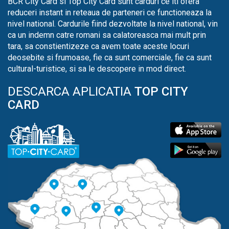
BCR City Card si Top City Card sunt carduri ce iti ofera
reduceri instant in reteaua de parteneri ce functioneaza la
nivel national. Cardurile fiind dezvoltate la nivel national, vin
ca un indemn catre romani sa calatoreasca mai mult prin
tara, sa constientizeze ca avem toate aceste locuri
deosebite si frumoase, fie ca sunt comerciale, fie ca sunt
cultural-turistice, si sa le descopere in mod direct.
DESCARCA APLICATIA
TOP CITY
CARD