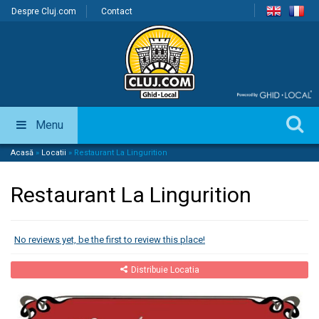
Despre Cluj.com
Contact
Menu
Acasă
»
Locatii
»
Restaurant La Lingurition
Restaurant La Lingurition
No reviews yet, be the first to review this place!
Distribuie Locatia