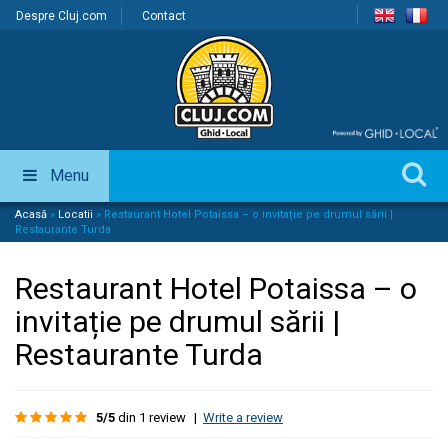
Despre Cluj.com
Contact
Menu
Acasă
»
Locatii
»
Restaurant Hotel Potaissa – o invitație pe drumul sării |
Restaurante Turda
Restaurant Hotel Potaissa – o
invitație pe drumul sării |
Restaurante Turda
5/5
din 1 review
|
Write a review