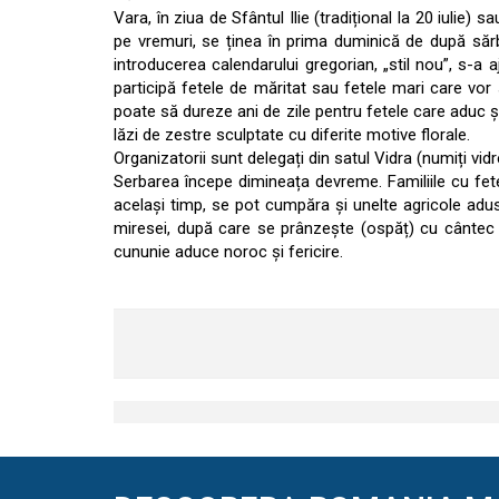
Vara, în ziua de Sfântul Ilie (tradițional la 20 iulie) 
pe vremuri, se ținea în prima duminică de după sărbăt
introducerea calendarului gregorian, „stil nou”, s-a a
participă fetele de măritat sau fetele mari care vor 
poate să dureze ani de zile pentru fetele care aduc ș
lăzi de zestre sculptate cu diferite motive florale.
Organizatorii sunt delegați din satul Vidra (numiți vidre
Serbarea începe dimineața devreme. Familiile cu fete
același timp, se pot cumpăra și unelte agricole ad
miresei, după care se prânzește (ospăț) cu cântec d
cununie aduce noroc și fericire.