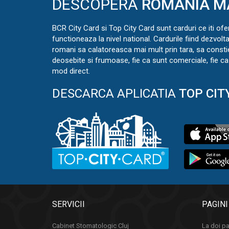
DESCOPERA
ROMANIA M
BCR City Card si Top City Card sunt carduri ce iti ofe
functioneaza la nivel national. Cardurile fiind dezvolt
romani sa calatoreasca mai mult prin tara, sa const
deosebite si frumoase, fie ca sunt comerciale, fie ca 
mod direct.
DESCARCA APLICATIA
TOP CIT
SERVICII
PAGINI
Cabinet Stomatologic Cluj
La doi pa