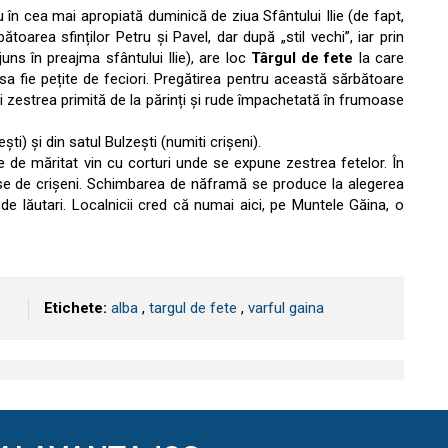
sau în cea mai apropiată duminică de ziua Sfântului Ilie (de fapt,
oarea sfinților Petru și Pavel, dar după „stil vechi”, iar prin
juns în preajma sfântului Ilie), are loc
Târgul de fete
la care
sa fie pețite de feciori. Pregătirea pentru această sărbătoare
i zestrea primită de la părinți și rude împachetată în frumoase
ști) și din satul Bulzești (numiti crișeni).
 de măritat vin cu corturi unde se expune zestrea fetelor. În
use de crișeni. Schimbarea de năframă se produce la alegerea
e lăutari. Localnicii cred că numai aici, pe Muntele Găina, o
Etichete:
alba
,
targul de fete
,
varful gaina