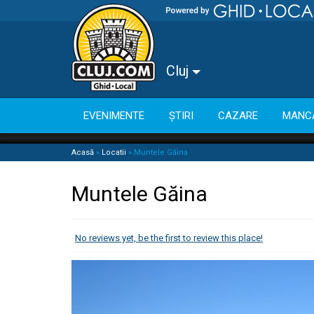
Cluj
EVENIMENTE
ȘTIRI
CAZARE
MANC
Acasă
»
Locatii
»
Muntele Găina
Muntele Găina
No reviews yet, be the first to review this place!