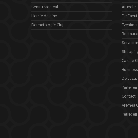
Centru Medical
Articole
Hernie de disc
De Facut 
Dermatologie Cluj
Eveniment
Restauran
Servicii i
Shopping
Cazare Cl
Business 
De vazut
Parteneri
Contact
Vremea C
Petreceri 