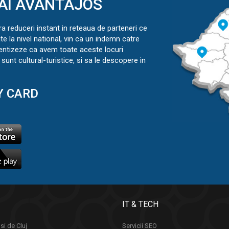
AI AVANTAJOS
ra reduceri instant in reteaua de parteneri ce
ate la nivel national, vin ca un indemn catre
ientizeze ca avem toate aceste locuri
sunt cultural-turistice, si sa le descopere in
Y CARD
IT & TECH
si de Cluj
Servicii SEO