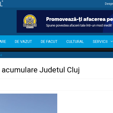
Despr
ARE
DE VAZUT
DE FACUT
CULTURAL
SERVICII
uj
e acumulare Judetul Cluj