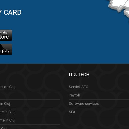
Y CARD
IT & TECH
si de Cluj
Servicii SEO
Payroll
in Cluj
Software services
e în Cluj
SFA
te in Cluj
n Cluj