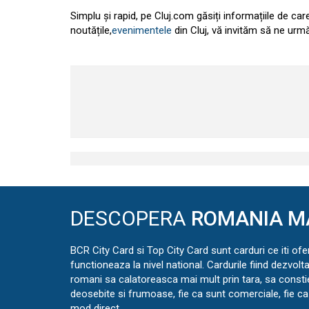
Simplu și rapid, pe Cluj.com găsiți informațiile de ca
noutățile,
evenimentele
din Cluj, vă invităm să ne urmă
DESCOPERA
ROMANIA M
BCR City Card si Top City Card sunt carduri ce iti ofe
functioneaza la nivel national. Cardurile fiind dezvolt
romani sa calatoreasca mai mult prin tara, sa const
deosebite si frumoase, fie ca sunt comerciale, fie ca 
mod direct.