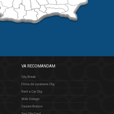
VA RECOMANDAM
City Break
Firma de curatenie Cluj
Rent a Car Cluj
Web Design
Cazare Brasov
Top City Card