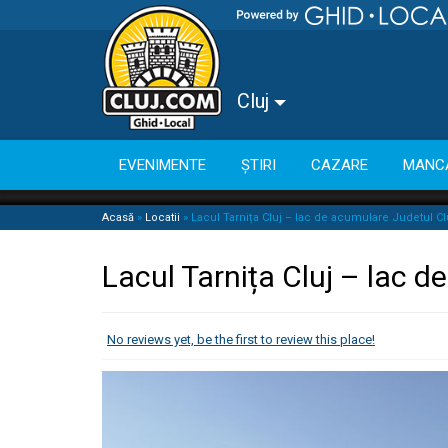
Cluj
EVENIMENTE
ȘTIRI
CAZARE
MANC
Acasă
»
Locatii
»
Lacul Tarnița Cluj – lac de acumulare Judetul Cl
Lacul Tarnița Cluj – lac d
No reviews yet, be the first to review this place!