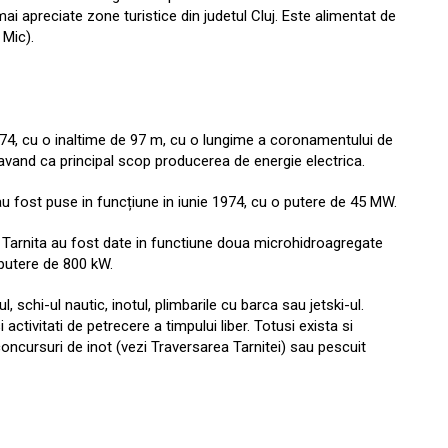
ai apreciate zone turistice din judetul Cluj. Este alimentat de
 Mic).
 1974, cu o inaltime de 97 m, cu o lungime a coronamentului de
vand ca principal scop producerea de energie electrica.
au fost puse in funcțiune in iunie 1974, cu o putere de 45 MW.
e Tarnita au fost date in functiune doua microhidroagregate
 putere de 800 kW.
, schi-ul nautic, inotul, plimbarile cu barca sau jetski-ul.
ctivitati de petrecere a timpului liber. Totusi exista si
concursuri de inot (vezi Traversarea Tarnitei) sau pescuit