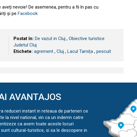
re aveți nevoie! De asemenea, pentru a fii în pas cu
riți și pe
Facebook
Postat în:
De vazut in Cluj
,
Obiective turistice
Judetul Cluj
Etichete:
agrement
,
​Cluj
,
Lacul Tarnița
,
pescuit
AI AVANTAJOS
ra reduceri instant in reteaua de parteneri ce
ate la nivel national, vin ca un indemn catre
ientizeze ca avem toate aceste locuri
sunt cultural-turistice, si sa le descopere in