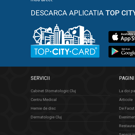
DESCARCA APLICATIA
TOP CIT
SERVICII
PAGINI
Cabinet Stomatologic Cluj
La doi pa
Centru Medical
Articole
Hernie de disc
De Facut 
Dermatologie Cluj
Eveniment
Restauran
Servicii i