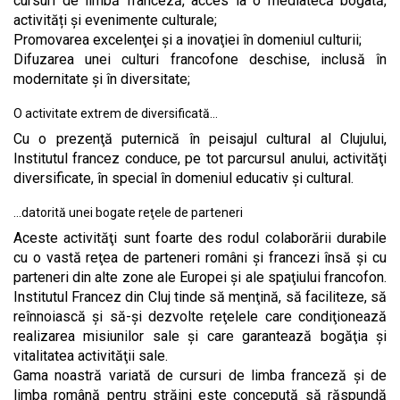
cursuri de limbă franceză, acces la o mediatecă bogată,
activități și evenimente culturale;
Promovarea excelenţei şi a inovaţiei în domeniul culturii;
Difuzarea unei culturi francofone deschise, inclusă în
modernitate şi în diversitate;
O activitate extrem de diversificată…
Cu o prezenţă puternică în peisajul cultural al Clujului,
Institutul francez conduce, pe tot parcursul anului, activităţi
diversificate, în special în domeniul educativ şi cultural.
…datorită unei bogate reţele de parteneri
Aceste activităţi sunt foarte des rodul colaborării durabile
cu o vastă reţea de parteneri români şi francezi însă şi cu
parteneri din alte zone ale Europei şi ale spaţiului francofon.
Institutul Francez din Cluj tinde să menţină, să faciliteze, să
reînnoiască şi să-şi dezvolte reţelele care condiţionează
realizarea misiunilor sale și care garantează bogăţia şi
vitalitatea activităţii sale.
Gama noastră variată de cursuri de limba franceză și de
limba română pentru străini este concepută să răspundă