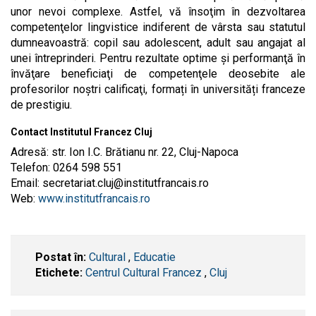
unor nevoi complexe. Astfel, vă însoţim în dezvoltarea
competenţelor lingvistice indiferent de vârsta sau statutul
dumneavoastră: copil sau adolescent, adult sau angajat al
unei întreprinderi. Pentru rezultate optime şi performanţă în
învăţare beneficiaţi de competenţele deosebite ale
profesorilor noştri calificaţi, formați în universități franceze
de prestigiu.
Contact Institutul Francez Cluj
Adresă: str. Ion I.C. Brătianu nr. 22, Cluj-Napoca
Telefon: 0264 598 551
Email:
secretariat.cluj@institutfrancais.ro
Web:
www.institutfrancais.ro
Postat în:
Cultural
,
Educatie
Etichete:
Centrul Cultural Francez
,
​Cluj