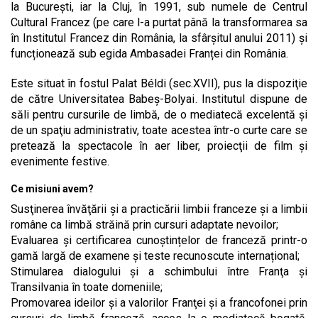
la București, iar la Cluj, în 1991, sub numele de Centrul
Cultural Francez (pe care l-a purtat până la transformarea sa
în Institutul Francez din România, la sfârşitul anului 2011) și
funcționează sub egida Ambasadei Franței din România.
Este situat în fostul Palat Béldi (sec.XVII), pus la dispoziţie
de către Universitatea Babeş-Bolyai. Institutul dispune de
săli pentru cursurile de limbă, de o mediatecă excelentă şi
de un spaţiu administrativ, toate acestea într-o curte care se
pretează la spectacole în aer liber, proiecţii de film şi
evenimente festive.
Ce misiuni avem?
Susţinerea învăţării şi a practicării limbii franceze și a limbii
române ca limbă străină prin cursuri adaptate nevoilor;
Evaluarea și certificarea cunoștințelor de franceză printr-o
gamă largă de examene și teste recunoscute internațional;
Stimularea dialogului şi a schimbului între Franţa şi
Transilvania în toate domeniile;
Promovarea ideilor şi a valorilor Franţei şi a francofonei prin