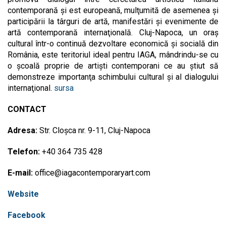
contemporană şi est europeană, mulţumită de asemenea şi
participării la târguri de artă, manifestări şi evenimente de
artă contemporană internaţională. Cluj-Napoca, un oraş
cultural într-o continuă dezvoltare economică şi socială din
România, este teritoriul ideal pentru IAGA, mândrindu-se cu
o şcoală proprie de artişti contemporani ce au ştiut să
demonstreze importanţa schimbului cultural şi al dialogului
internaţional.
sursa
CONTACT
Adresa:
Str. Cloşca nr. 9-11, Cluj-Napoca
Telefon:
+40 364 735 428
E-mail:
office@iagacontemporaryart.com
Website
Facebook