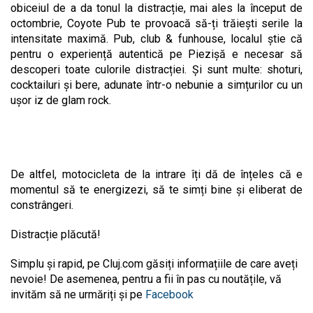
obiceiul de a da tonul la distracție, mai ales la început de
octombrie, Coyote Pub te provoacă să-ți trăiești serile la
intensitate maximă. Pub, club & funhouse, localul știe că
pentru o experiență autentică pe Piezișă e necesar să
descoperi toate culorile distracției. Și sunt multe: shoturi,
cocktailuri și bere, adunate într-o nebunie a simțurilor cu un
ușor iz de glam rock.
De altfel, motocicleta de la intrare îți dă de înțeles că e
momentul să te energizezi, să te simți bine și eliberat de
constrângeri.
Distracție plăcută!
Simplu și rapid, pe Cluj.com găsiți informațiile de care aveți
nevoie! De asemenea, pentru a fii în pas cu noutățile, vă
invităm să ne urmăriți și pe
Facebook