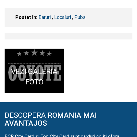
Postat în:
Baruri
,
Localuri
,
Pubs
VEZI GALERIA
FOTO
DESCOPERA
ROMANIA MAI
AVANTAJOS
BCR City Card si Top City Card sunt carduri ce iti ofera