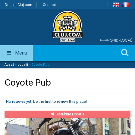
Despre Cluj.com
Contact
Menu
Acasă
»
Locatii
»
Coyote Pub
Coyote Pub
No reviews yet, be the first to review this place!
Distribuie Locatia