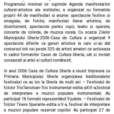
Programului minimal ce cuprinde Agenda manifestarilor
cultural-artistice ale institutiei, a organizat cu formatiile
proprii 44 de manifestari si anume: spectacole festive si
omagiale, de folclor, manifestari literar artistice, de
divertisment, spectacole pentru copii, teatru si opereta,
concerte de colinde, de muzica corala. Cu ocazia Zilelor
Municipiului Gherla-2006-Casa de Cultura a organizat 9
spectacole diferite ca genuri artistice la care si-au dat
concursul toti cei peste 325 de artisti amatori ce activeaza
în cadrul formatiilor Casei de Cultura Gherla, cât si invitati
consacrati ai artei si culturii românesti.
In anul 2006 Casa de Cultura Gherla a reusit împreuna cu
Primaria Municipiului Gherla organizarea traditionalelor
festivaluri ce au loc la Gherla de multi ani: – Festivalul de
folclor TrioTansilvan-Trio Instrumental-editia aXIII-a,festival
de interpretare a muzicii populare instrumentale. Au
participat 16 formatii reprezentând 9 judete. – Festivalul de
folclor Tinere Sperante-editia a V-a, festival de interpretare
a muzicii populare rezervat copiilor. Au participat 27 de