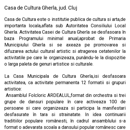
Casa de Cultura Gherla, jud. Cluj
Casa de Cultura este o institutie publica de cultura si arta,de
importanta locala,aflata sub Autoritatea Consiliului Local
Gherla. Activitatea Casei de Cultura Gherla se desfasoara în
baza Programului minimal anual,aprobat de Primaria
Municipiului Gherla si se axeaza pe promovarea si
difuzarea actului cultural artistic si atragerea cetatenilor la
activitatile pe care le organizeaza, punându-le la dispozitie
o larga paleta de genuri artistice si culturale.
La Casa Municipala de Cultura Gherla,isi desfasoara
activitatea, ca activitate permanenta 12 formatii si grupuri
artistice:
 Ansamblul Folcloric ARDEALUL,format din orchestra si trei
grupe de dansuri populare în care activeaza 100 de
persoane si care organizeaza si participa la manifestari
desfasurate în tara si strainatate. In idea continuarii
traditiilor populare românesti, în cadrul ansamblului s-a
format o adevarata scoala a dansului popular românesc care