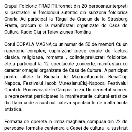
Grupul Folcloric TRADITII,format din 20 persoane,interpreti
si pastratori ai folclorului autentic din subzona folclorica
Gherla. Au participat la Târgul de Craciun de la Strasburg
Franta, precum si la manifestari organizate de Casa de
Cultura, Radio Cluj si Televiziunea Româna.
Corul CORALA MAGNA,cu un numar de 50 de membri. Cu un
repertoriu complex, cuprinzând piese corale de factura
clasica, religioase, romante , colinde,prelucrari folclorice,
etc.,a participat la 12 spectacole ,concerte, manifestari cu
caracter omagial organizate de Casa de Cultura . A participat
printre altele la Bienala de MuzicaAugustin BenaCluj-
Napoca, Festivalul Iacob MuresianuCluj-Napoca, Festivalul
Coral de Primavara de la Câmpia Turzii. Un deosebit succes
a reprezentat participarea la manifestarile cultural-artistice
din Italia unde a sustinut cateva spectacole de înalta tinuta
artistica.
Formatia de opereta în limba maghiara, compusa din 22 de
persoane-formatie centenara a Casei de cultura -a sustinut