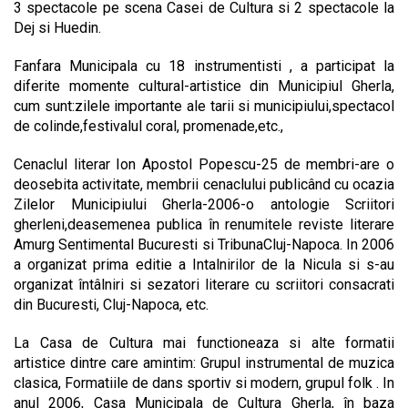
3 spectacole pe scena Casei de Cultura si 2 spectacole la
Dej si Huedin.
Fanfara Municipala cu 18 instrumentisti , a participat la
diferite momente cultural-artistice din Municipiul Gherla,
cum sunt:zilele importante ale tarii si municipiului,spectacol
de colinde,festivalul coral, promenade,etc.,
Cenaclul literar Ion Apostol Popescu-25 de membri-are o
deosebita activitate, membrii cenaclului publicând cu ocazia
Zilelor Municipiului Gherla-2006-o antologie Scriitori
gherleni,deasemenea publica în renumitele reviste literare
Amurg Sentimental Bucuresti si TribunaCluj-Napoca. In 2006
a organizat prima editie a Intalnirilor de la Nicula si s-au
organizat întâlniri si sezatori literare cu scriitori consacrati
din Bucuresti, Cluj-Napoca, etc.
La Casa de Cultura mai functioneaza si alte formatii
artistice dintre care amintim: Grupul instrumental de muzica
clasica, Formatiile de dans sportiv si modern, grupul folk . In
anul 2006, Casa Municipala de Cultura Gherla, în baza