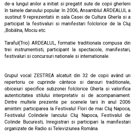
de-a lungul anilor a initiat si pregatit sute de copii gherleni
în tainele dansului popular. In 2006, Ansamblul ARDEALUL a
sustinut 9 reprezentatii in sala Casei de Cultura Gherla si a
participat la festivaluri si manifestari folclorice de la Cluj
,Bobâlna, Mociu etc.
Taraful(Trio) ARDEALUL, formatie traditionala compusa din
trei instrumentisti, participant la spectacole, manifestari,
festivaluri si concursuri nationale si internationale.
Grupul vocal ZESTREA alcatuit din 32 de copii având un
repertoriu ce cuprinde cântece si dansuri traditionale,
obiceiuri specifice subzonei folclorice Gherla si valorifica
autenticitatea stilului interpretativ si de acompaniament.
Dintre multele prezente pe scenele tarii în anul 2006
amintim: participarea la Festivalul Flori de mai Cluj Napoca,
Festivalul Colindele Iancului Cluj Napoca, Festivalul de
Colinde Bucuresti, Inregistrari si participari la manifestari
organizate de Radio si Televiziunea Româna.