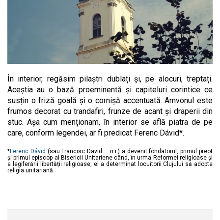
În interior, regăsim pilaștri dublați și, pe alocuri, treptați.
Aceștia au o bază proeminentă și capiteluri corintice ce
susțin o friză goală și o cornișă accentuată. Amvonul este
frumos decorat cu trandafiri, frunze de acant și draperii din
stuc. Așa cum menționam, în interior se află piatra de pe
care, conform legendei, ar fi predicat Ferenc Dávid*.
*
Ferenc Dávid
(sau Francisc David – n.r.) a devenit fondatorul, primul preot
și primul episcop al Bisericii Unitariene când, în urma Reformei religioase și
a legiferării libertății religioase, el a determinat locuitorii Clujului să adopte
religia unitariană.