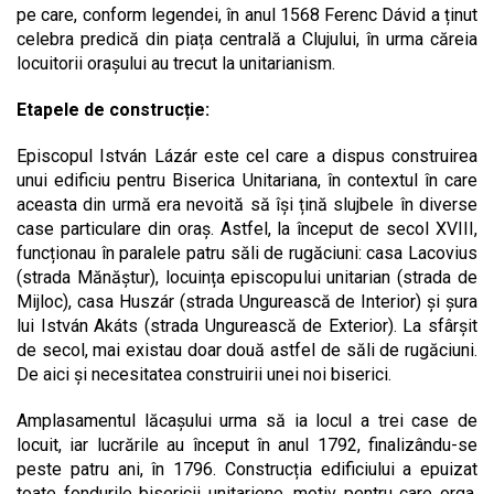
pe care, conform legendei, în anul 1568 Ferenc Dávid a ținut
celebra predică din piața centrală a Clujului, în urma căreia
locuitorii orașului au trecut la unitarianism.
Etapele de construcție:
Episcopul István Lázár este cel care a dispus construirea
unui edificiu pentru Biserica Unitariana, în contextul în care
aceasta din urmă era nevoită să își țină slujbele în diverse
case particulare din oraș. Astfel, la început de secol XVIII,
funcționau în paralele patru săli de rugăciuni: casa Lacovius
(strada Mănăștur), locuința episcopului unitarian (strada de
Mijloc), casa Huszár (strada Ungurească de Interior) și șura
lui István Akáts (strada Ungurească de Exterior). La sfârșit
de secol, mai existau doar două astfel de săli de rugăciuni.
De aici și necesitatea construirii unei noi biserici.
Amplasamentul lăcașului urma să ia locul a trei case de
locuit, iar lucrările au început în anul 1792, finalizându-se
peste patru ani, în 1796. Construcția edificiului a epuizat
toate fondurile bisericii unitariene, motiv pentru care orga,