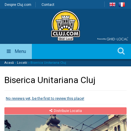
Despre Cluj.com
Contact
Menu
Acasă
»
Locatii
»
Biserica Unitariana Cluj
Biserica Unitariana Cluj
No reviews yet, be the first to review this place!
Distribuie Locatia