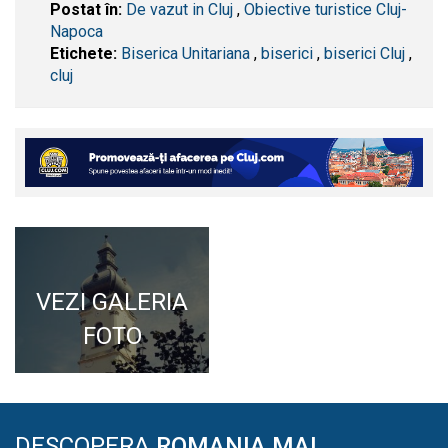
Postat în:
De vazut in Cluj
,
Obiective turistice Cluj-
Napoca
Etichete:
Biserica Unitariana
,
biserici
,
biserici Cluj
,
cluj
VEZI GALERIA
FOTO
DESCOPERA
ROMANIA MAI