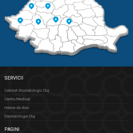
SERVICII
Cabinet Stomatologic Cluj
Centru Medical
Hernie de disc
Dermatologie Cluj
PAGINI