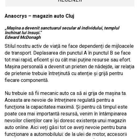
Anaocrys – magazin auto Cluj
„Mașina a devenit sanctuarul secular al individului, templul
închinat lui însuși.”
Edward McDonagh
Stilul nostru activ de viață ne face dependenți de mijloacele
de transport. Deplasarea din punctul A în punctul B se face
tot mai rapid, eficent și cu cât mai puține resurse sau efort.
Mașina personală a devenit un prieten de nădejde, iar relația
de prietenie trebuie întreținută cu atenție și grijă pentru
fiecare componentă.
Nu trebuie să fii mecanic auto ca să ai grija de mașina ta.
Aceasta are nevoie de întreținere regulată pentru a
funcționa la capacitatea maximă. Și pentru că timpul este
poate cea mai importantă resursă, venim în întâmpinarea
nevoilor clienților care își doresc existența unui magazin
auto online. Aici veți găsi tot ce aveți nevoie pentru buna
funcționare a automobilului: de la ulei de motor, accesorii