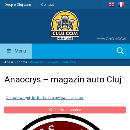
Despre Cluj.com
Contact
Menu
Acasă
»
Locatii
»
Anaocrys – magazin auto Cluj
Anaocrys – magazin auto Cluj
No reviews yet, be the first to review this place!
Distribuie Locatia