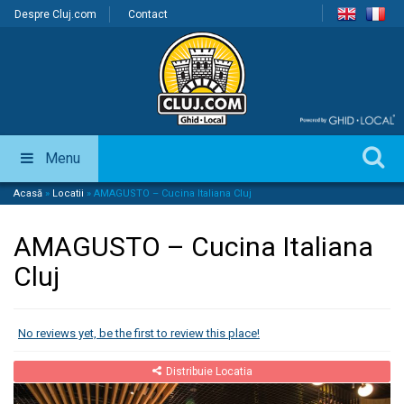
Despre Cluj.com
Contact
Menu
Acasă
»
Locatii
»
AMAGUSTO – Cucina Italiana Cluj
AMAGUSTO – Cucina Italiana
Cluj
No reviews yet, be the first to review this place!
Distribuie Locatia