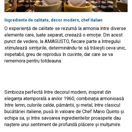
Ingrediente de calitate, decor modern, chef italian
O experiență de calitate se rezumă la armonia între diverse
elemente care, luate separat, creează o emoție. Din acest
punct de vedere, la AMAGUSTO, fiecare parte a întregului
stimulează simțurile, determinându-te să trăiești ceva unic,
irepetabil, greu de reprodus în cuvinte, dar care se va
rememora pentru totdeauna.
Simbioza perfectă între decorul modern, inspirat din
eleganța atemporală a anilor 1960, combinația armonioasă
între lemn, culorile calde, pământii, și metal, între clasicul
bucătăriei italiene, pusă în valoare de Chef Mario Quinto și
echipa sa, și între savoarea ingredientelor proaspete dau
naștere unui sentiment de profundă plăcere și mulțumire.