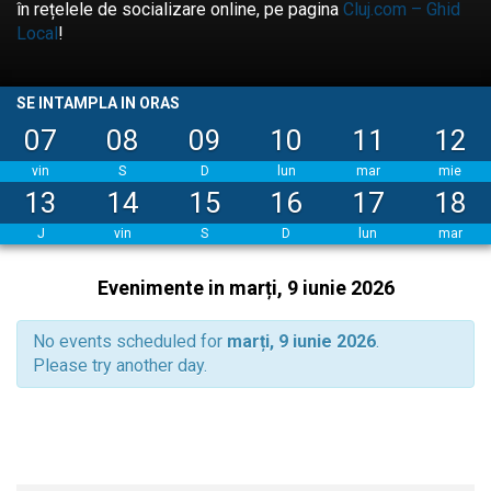
în rețelele de socializare online, pe pagina
Cluj.com – Ghid
Local
!
SE INTAMPLA IN ORAS
07
08
09
10
11
12
vin
S
D
lun
mar
mie
13
14
15
16
17
18
J
vin
S
D
lun
mar
Evenimente in marți, 9 iunie 2026
No events scheduled for
marți, 9 iunie 2026
.
Please try another day.