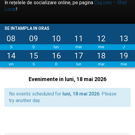
în rețelele de socializare online, pe pagina
Cluj.com – Ghid
Local
!
SE INTAMPLA IN ORAS
08
09
10
11
12
13
S
D
lun
mar
mie
J
14
15
16
17
18
19
vin
S
D
lun
mar
mie
Evenimente in luni, 18 mai 2026
No events scheduled for
luni, 18 mai 2026
. Please
try another day.