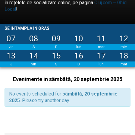
în rețelele de socializare online, pe pagina
Cluj.com – Ghid
Local
!
SE INTAMPLA IN ORAS
07
08
09
10
11
12
vin
S
D
lun
mar
mie
13
14
15
16
17
18
J
vin
S
D
lun
mar
Evenimente in sâmbătă, 20 septembrie 2025
No events scheduled for
sâmbătă, 20 septembrie
2025
. Please try another day.