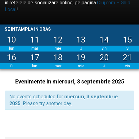
în rețelele de socializare online, pe pagina
Cluj.com – Ghid
Local
!
SE INTAMPLA IN ORAS
10
11
12
13
14
15
lun
mar
mie
J
vin
S
16
17
18
19
20
21
D
lun
mar
mie
J
vin
Evenimente in miercuri, 3 septembrie 2025
No events scheduled for
miercuri, 3 septembrie
2025
. Please try another day.