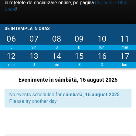
în rețelele de socializare online, pe pagina
Cluj.com – Ghid
Local
!
SE INTAMPLA IN ORAS
06
07
08
09
10
11
J
vin
S
D
lun
mar
12
13
14
15
16
17
mie
J
vin
S
D
lun
Evenimente in sâmbătă, 16 august 2025
No events scheduled for
sâmbătă, 16 august 2025
.
Please try another day.