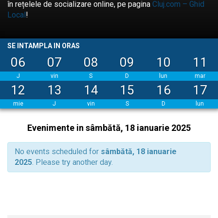
în rețelele de socializare online, pe pagina
Cluj.com – Ghid
Local
!
SE INTAMPLA IN ORAS
06
07
08
09
10
11
J
vin
S
D
lun
mar
12
13
14
15
16
17
mie
J
vin
S
D
lun
Evenimente in sâmbătă, 18 ianuarie 2025
No events scheduled for
sâmbătă, 18 ianuarie
2025
. Please try another day.