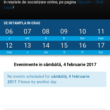
în rețelele de socializare online, pe pagina
Cluj.com – Ghid
Local
!
SE INTAMPLA IN ORAS
06
07
08
09
10
11
J
vin
S
D
lun
mar
12
13
14
15
16
17
mie
J
vin
S
D
lun
Evenimente in sâmbătă, 4 februarie 2017
No events scheduled for
sâmbătă, 4 februarie
2017
. Please try another day.