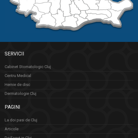
SERVICII
Cabinet Stomatologic Cluj
Centru Medical
Hernie de disc
Dermatologie Cluj
PAGINI
La doi pasi de Cluj
Articole
De Facut in Cluj