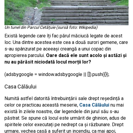
Un tunel din Parcul Cetățuie (sursă foto: Wikipedia)
Există legende care îți fac părul măciucă legate de acest
loc. Una dintre acestea este cea a două surori gemene, care
s-au spânzurat pe aceeași creangă a unui copac din
apropierea parcului.
Oare dacă ele sunt acolo și astăzi și
nu au părăsit niciodată locul morții lor?
(adsbygoogle = window.adsbygoogle || []).push({});
Casa Călăului
Numită astfel datorită întrebuințării sale drept reședință a
celor ce practicau această meserie,
Casa Călăului
nu mai
există în zilele noastre, dar legendele din jurul său s-au
păstrat. Se spune că locul este urmărit de ghinion, adus de
spiritele celor executați pe nedrept ca și răzbunare. Drept
urmare, vechea casă a suferit un incendiu, ca mai apoi,