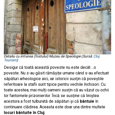
Detaliu cu intrarea (fostului) Muzeu de Speologie (Sursă:
Cluj
Tourism
)
Desigur că toată această poveste nu este decât….o
poveste. Nu s-au găsit rămășițe umane când s-au efectuat
săpături arheologice aici, iar istoricii susțin că poveștile
referitoare la stafii sunt tipice pentru vechile închisori. Cu
toate acestea, mai mulți oameni susțin că au văzut cu ochii
lor fantomele prizonierilor. Încă se susține că liniștea
acestora a fost tulburată de săpături și că
bântuie
în
continuare clădirea. Aceasta este doar una dintre multele
locuri bântuite în Cluj
.