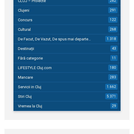
CLUJ – Proiecte
262
Clujeni
291
Concurs
122
Cultural
268
De Facut, De Vazut, De spus mai departe…
1.318
Destinații
43
Fără categorie
11
LIFESTYLE Cluj.com
180
Mancare
283
Servicii in Cluj
1.662
Stiri Cluj
5.371
Vremea la Cluj
29