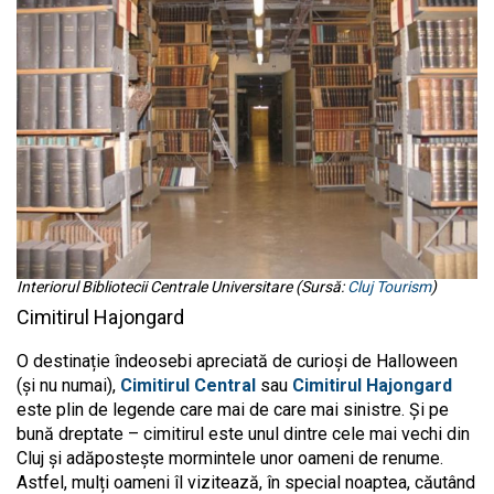
Interiorul Bibliotecii Centrale Universitare (Sursă:
Cluj Tourism
)
Cimitirul Hajongard
O destinație îndeosebi apreciată de curioși de Halloween
(și nu numai),
Cimitirul Central
sau
Cimitirul Hajongard
este plin de legende care mai de care mai sinistre. Și pe
bună dreptate – cimitirul este unul dintre cele mai vechi din
Cluj și adăpostește mormintele unor oameni de renume.
Astfel, mulți oameni îl vizitează, în special noaptea, căutând