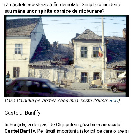
rămășițele acesteia să fie demolate. Simple coincidențe
sau
mâna unor spirite dornice de răzbunare
?
Casa Călăului pe vremea când încă exista (Sursă:
BCU
)
Castelul Banffy
În Bonțida, la doi pași de Cluj, putem găsi binecunoscutul
Castel Banffy
. Pe lângă importanța istorică pe care o are și