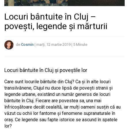
Locuri bântuite în Cluj –
povești, legende și mărturii
de
Cosmin
|
marți, 12 martie 2019
|
5
Minute
Locuri bântuite în Cluj și poveștile lor
Care sunt locurile bântuite din Cluj? Ca și în alte locuri
transilvănene, Clujul nu duce lipsă de povești stranii și
legende urbane, existând un număr generos de locuri
bântuite în Cluj. Fiecare are povestea sa, una mai
înfricoșătoare decât cealaltă, iar mulți oameni susțin că au
văzut cu ochii lor fantome și fenomene supranaturale în
oraș. Ce legende sau fapte istorice se ascund în spatele
lor?