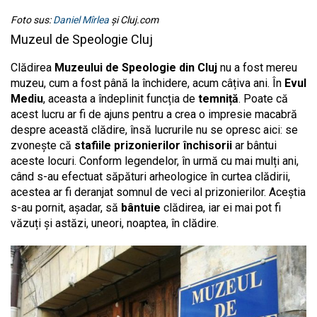
Foto sus:
Daniel Mîrlea
și Cluj.com
Muzeul de Speologie Cluj
Clădirea
Muzeului de Speologie din Cluj
nu a fost mereu
muzeu, cum a fost până la închidere, acum câțiva ani. În
Evul
Mediu
, aceasta a îndeplinit funcția de
temniță
. Poate că
acest lucru ar fi de ajuns pentru a crea o impresie macabră
despre această clădire, însă lucrurile nu se opresc aici: se
zvonește că
stafiile prizonierilor închisorii
ar bântui
aceste locuri. Conform legendelor, în urmă cu mai mulți ani,
când s-au efectuat săpături arheologice în curtea clădirii,
acestea ar fi deranjat somnul de veci al prizonierilor. Aceștia
s-au pornit, așadar, să
bântuie
clădirea, iar ei mai pot fi
văzuți și astăzi, uneori, noaptea, în clădire.