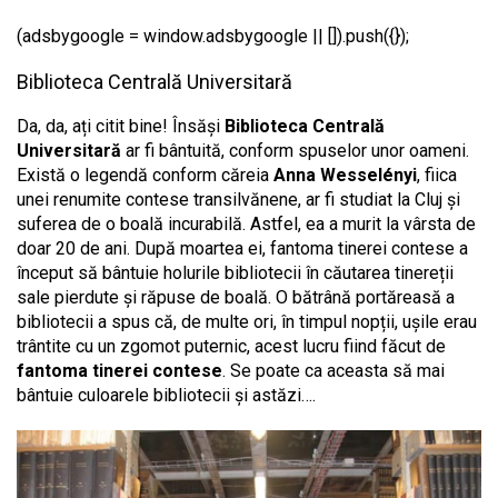
(adsbygoogle = window.adsbygoogle || []).push({});
Biblioteca Centrală Universitară
Da, da, ați citit bine! Însăși
Biblioteca Centrală
Universitară
ar fi bântuită, conform spuselor unor oameni.
Există o legendă conform căreia
Anna
Wesselényi
, fiica
unei renumite contese transilvănene, ar fi studiat la Cluj și
suferea de o boală incurabilă. Astfel, ea a murit la vârsta de
doar 20 de ani. După moartea ei, fantoma tinerei contese a
început să bântuie holurile bibliotecii în căutarea tinereții
sale pierdute și răpuse de boală. O bătrână portăreasă a
bibliotecii a spus că, de multe ori, în timpul nopții, ușile erau
trântite cu un zgomot puternic, acest lucru fiind făcut de
fantoma tinerei contese
. Se poate ca aceasta să mai
bântuie culoarele bibliotecii și astăzi….