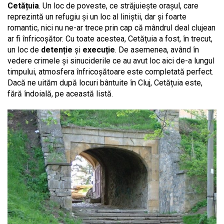
Cetățuia
. Un loc de poveste, ce străjuiește orașul, care
reprezintă un refugiu și un loc al liniștii, dar și foarte
romantic, nici nu ne-ar trece prin cap că mândrul deal clujean
ar fi înfricoșător. Cu toate acestea, Cetățuia a fost, în trecut,
un loc de
detenție
și
execuție
. De asemenea, având în
vedere crimele și sinuciderile ce au avut loc aici de-a lungul
timpului, atmosfera înfricoșătoare este completată perfect.
Dacă ne uităm după locuri bântuite în Cluj, Cetățuia este,
fără îndoială, pe această listă.