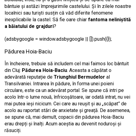
bântuie și astăzi împrejurimile castelului. Și în zilele noastre
localnici sau turiști susțin că văd diferite fenomene
inexplicabile la castel. Să fie oare chiar
fantoma neliniștită
a băiatului de grajduri
?
(adsbygoogle = window.adsbygoogle || []).push({});
Pădurea Hoia-Baciu
În încheiere, trebuie să includem cel mai faimos loc bântuit
din Cluj:
Pădurea Hoia-Baciu
. Aceasta a căpătat o
adevărată reputație de
Triunghiul Bermudelor
al
Transilvaniei. Intrarea în pădure, în forma unei poieni
circulare, este ca un adevărat portal. Se spune că intri pe
acolo într-o lume nouă, înfricoșătoare, iar odată intrat, nu vei
mai putea ieși nicicum. Cei care au reușit și au „scăpat” de
acolo au raportat stări de anxietate și greață. De asemenea,
se spune că, mai demult, copacii din pădurea Hoia-Baciu
erau drepți și înalți. Acum aceștia au devenit noduroși și
răsuciți.