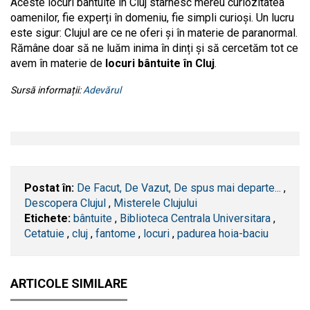
Aceste locuri bântuite în Cluj stârnesc mereu curiozitatea
oamenilor, fie experți în domeniu, fie simpli curioși. Un lucru
este sigur: Clujul are ce ne oferi și în materie de paranormal.
Rămâne doar să ne luăm inima în dinți și să cercetăm tot ce
avem în materie de
locuri bântuite în Cluj
.
Sursă informații:
Adevărul
Postat în:
De Facut, De Vazut, De spus mai departe...
,
Descopera Clujul
,
Misterele Clujului
Etichete:
bântuite
,
Biblioteca Centrala Universitara
,
Cetatuie
,
cluj
,
fantome
,
locuri
,
padurea hoia-baciu
ARTICOLE SIMILARE