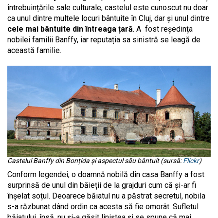
întrebuințările sale culturale, castelul este cunoscut nu doar
ca unul dintre multele locuri bântuite în Cluj, dar și unul dintre
cele mai bântuite din întreaga țară
. A fost reședința
nobilei familii Banffy, iar reputația sa sinistră se leagă de
această familie.
Castelul Banffy din Bonțida și aspectul său bântuit (sursă:
Flickr
)
Conform legendei, o doamnă nobilă din casa Banffy a fost
surprinsă de unul din băieții de la grajduri cum că și-ar fi
înșelat soțul. Deoarece băiatul nu a păstrat secretul, nobila
s-a răzbunat dând ordin ca acesta să fie omorât. Sufletul
băiatului, însă, nu și-a găsit liniștea și se spune că mai