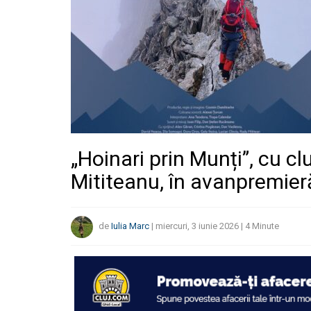
„Hoinari prin Munți”, cu cl
Mititeanu, în avanpremier
de
Iulia Marc
|
miercuri, 3 iunie 2026
|
4
Minute