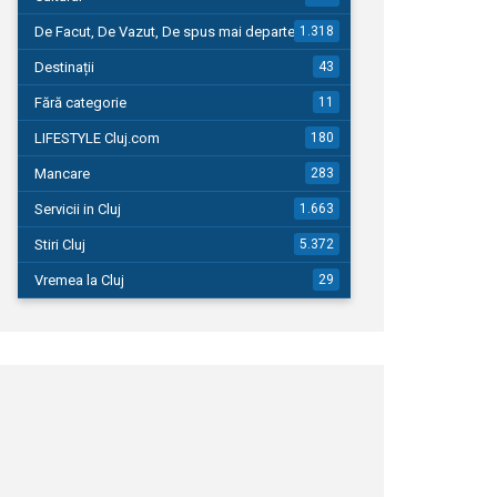
De Facut, De Vazut, De spus mai departe…
1.318
Destinații
43
Fără categorie
11
LIFESTYLE Cluj.com
180
Mancare
283
Servicii in Cluj
1.663
Stiri Cluj
5.372
Vremea la Cluj
29