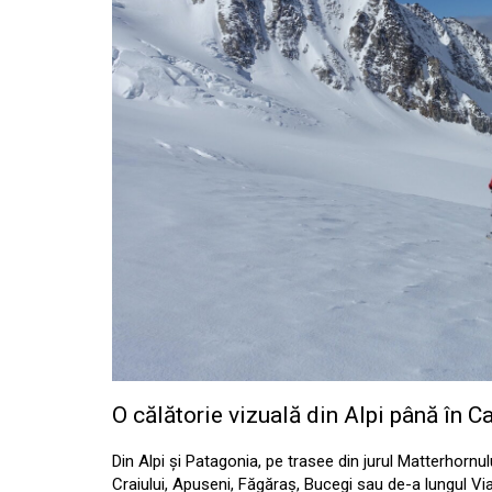
O călătorie vizuală din Alpi până în Ca
Din Alpi și Patagonia, pe trasee din jurul Matterhornu
Craiului, Apuseni, Făgăraș, Bucegi sau de-a lungul Vi