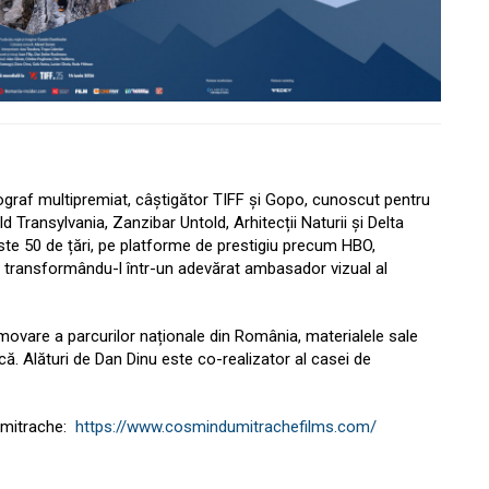
ograf multipremiat, câștigător TIFF și Gopo, cunoscut pentru
ransylvania, Zanzibar Untold, Arhitecții Naturii și Delta
ste 50 de țări, pe platforme de prestigiu precum HBO,
 transformându-l într-un adevărat ambasador vizual al
ovare a parcurilor naționale din România, materialele sale
că. Alături de Dan Dinu este co-realizator al casei de
Dumitrache:
https://www.cosmindumitrachefilms.com/