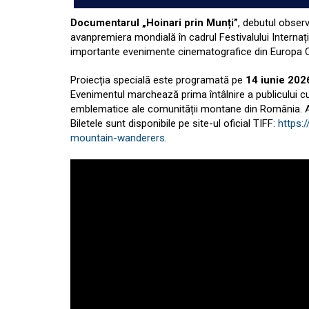
Documentarul „Hoinari prin Munți”
, debutul obser
avanpremiera mondială în cadrul Festivalului Internați
importante evenimente cinematografice din Europa C
Proiecția specială este programată pe
14 iunie 2026
Evenimentul marchează prima întâlnire a publicului cu
emblematice ale comunității montane din România. Acc
Biletele sunt disponibile pe site-ul oficial TIFF:
https:/
mountain-wanderers
.