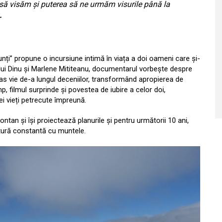
l să visăm și puterea să ne urmăm visurile până la
.
nți” propune o incursiune intimă în viața a doi oameni care și-
ul lui Dinu și Marlene Mititeanu, documentarul vorbește despre
ămas vie de-a lungul deceniilor, transformând apropierea de
imp, filmul surprinde și povestea de iubire a celor doi,
ei vieți petrecute împreună.
ntan și își proiectează planurile și pentru următorii 10 ani,
gătură constantă cu muntele.