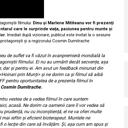
goniștii filmului.
Dinu și Marlene Mititeanu vor fi prezenți
tarul care le surprinde viața, pasiunea pentru munte și
or.
Imediat după vizionare, publicul este invitat la o sesiune
i protagoniști și a regizorului Cosmin Dumitrache.
meu de suflet va fi văzut în avanpremieră mondială la
agoniștii filmului. Ei nu au urmărit decât secvențe, așa
e, dar și pentru ei. Am avut un feedback minunat din
 <Hoinari prin Munți> și ne dorim ca și filmul să aibă
FF pentru oportunitatea de a prezenta filmul în
l Cosmin Dumitrache.
tru vestea de a vedea filmul în care suntem
 aici, acasă. Ne dorim ca oamenii care îl vor vedea să
prudență, nu cu inconștiență, el ne va oferi multe
l mai ieftin și eficient bioterapeut. Muntele ne
 fi o lecție din care să învățăm. Și, așa cum am spus și