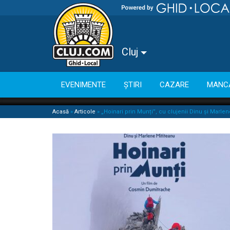
Cluj
EVENIMENTE
ȘTIRI
CAZARE
MANC
Acasă
»
Articole
»
„Hoinari prin Munți”, cu clujenii Dinu și Marle