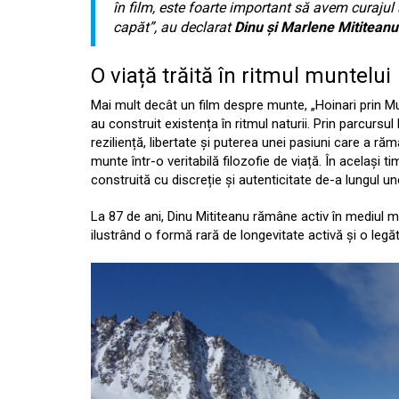
în film, este foarte important să avem curaju
capăt”,
au declarat
Dinu și Marlene Mititeanu
O viață trăită în ritmul muntelui
Mai mult decât un film despre munte, „Hoinari prin Mu
au construit existența în ritmul naturii. Prin parcurs
reziliență, libertate și puterea unei pasiuni care a r
munte într-o veritabilă filozofie de viață. În același t
construită cu discreție și autenticitate de-a lungul un
La 87 de ani, Dinu Mititeanu rămâne activ în mediul mo
ilustrând o formă rară de longevitate activă și o le