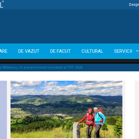
Despr
ARE
DE VAZUT
DE FACUT
CULTURAL
SERVICII
ne Mititeanu, în avanpremieră mondială la TIFF 2026