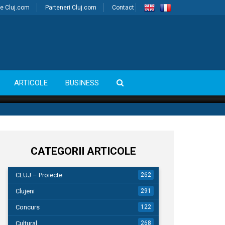
e Cluj.com
Parteneri Cluj.com
Contact
ARTICOLE
BUSINESS
CATEGORII ARTICOLE
CLUJ – Proiecte
262
Clujeni
291
Concurs
122
Cultural
268