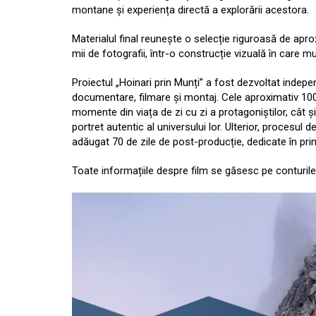
montane și experiența directă a explorării acestora.
Materialul final reunește o selecție riguroasă de apro
mii de fotografii, într-o construcție vizuală în care m
Proiectul „Hoinari prin Munți” a fost dezvoltat indep
documentare, filmare și montaj. Cele aproximativ 100 
momente din viața de zi cu zi a protagoniștilor, cât ș
portret autentic al universului lor. Ulterior, procesul 
adăugat 70 de zile de post-producție, dedicate în prin
Toate informațiile despre film se găsesc pe conturil