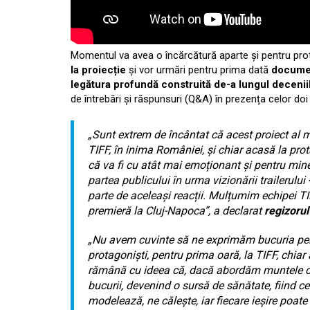
Momentul va avea o încărcătură aparte și pentru prota
la proiecție
și vor urmări pentru prima dată
documen
legătura profundă construită de-a lungul deceniil
de întrebări și răspunsuri (Q&A) în prezența celor do
„Sunt extrem de încântat că acest proiect al 
TIFF, în inima României, și chiar acasă la prot
că va fi cu atât mai emoționant și pentru min
partea publicului în urma vizionării trailerului
parte de aceleași reacții. Mulțumim echipei TI
premieră la Cluj-Napoca”,
a declarat
regizoru
„Nu avem cuvinte să ne exprimăm bucuria pen
protagoniști, pentru prima oară, la TIFF, chiar
rămână cu ideea că, dacă abordăm muntele cu 
bucurii, devenind o sursă de sănătate, fiind ce
modelează, ne călește, iar fiecare ieșire poate