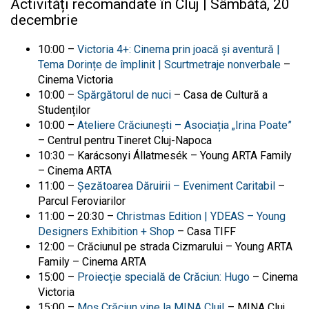
Activități recomandate în Cluj | Sâmbătă, 20
decembrie
10:00 –
Victoria 4+: Cinema prin joacă și aventură |
Tema Dorințe de împlinit | Scurtmetraje nonverbale
–
Cinema Victoria
10:00 –
Spărgătorul de nuci
– Casa de Cultură a
Studenților
10:00 –
Ateliere Crăciunești – Asociația „Irina Poate”
– Centrul pentru Tineret Cluj-Napoca
10:30 – Karácsonyi Állatmesék – Young ARTA Family
– Cinema ARTA
11:00 –
Șezătoarea Dăruirii – Eveniment Caritabil
–
Parcul Feroviarilor
11:00 – 20:30 –
Christmas Edition | YDEAS – Young
Designers Exhibition + Shop
– Casa TIFF
12:00 – Crăciunul pe strada Cizmarului – Young ARTA
Family – Cinema ARTA
15:00 –
Proiecție specială de Crăciun: Hugo
– Cinema
Victoria
15:00 –
Moș Crăciun vine la MINA Cluj!
– MINA Cluj