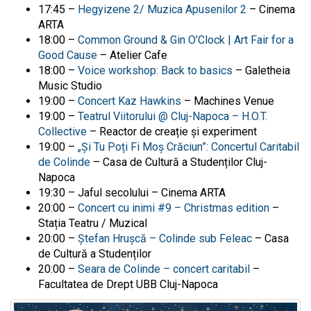
17:45 –
Hegyizene 2/ Muzica Apusenilor 2
– Cinema
ARTA
18:00 –
Common Ground & Gin O’Clock | Art Fair for a
Good Cause
– Atelier Cafe
18:00 –
Voice workshop: Back to basics
–
Galetheia
Music Studio
19:00 –
Concert Kaz Hawkins
– Machines Venue
19:00 –
Teatrul Viitorului @ Cluj-Napoca – H.O.T.
Collective
– Reactor de creație și experiment
19:00 –
„Și Tu Poți Fi Moș Crăciun”: Concertul Caritabil
de Colinde
– Casa de Cultură a Studenților Cluj-
Napoca
19:30 – Jaful secolului – Cinema ARTA
20:00 –
Concert cu inimi #9 – Christmas edition
–
Stația Teatru / Muzical
20:00 –
Ștefan Hrușcă – Colinde sub Feleac
– Casa
de Cultură a Studenților
20:00 –
Seara de Colinde – concert caritabil
–
Facultatea de Drept UBB Cluj-Napoca