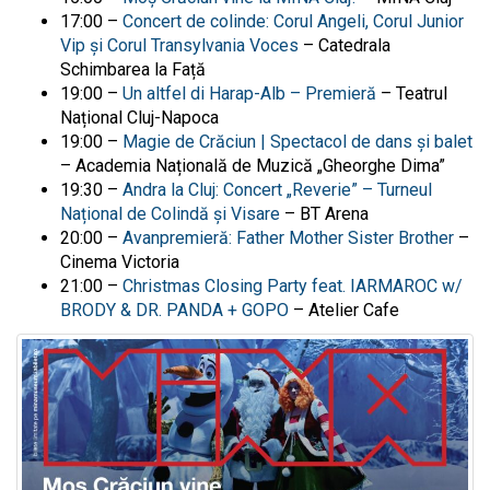
17:00 –
Concert de colinde: Corul Angeli, Corul Junior
Vip și Corul Transylvania Voces
–
Catedrala
Schimbarea la Față
19:00 –
Un altfel di Harap-Alb – Premieră
– Teatrul
Național Cluj-Napoca
19:00 –
Magie de Crăciun | Spectacol de dans și balet
–
Academia Națională de Muzică „Gheorghe Dima”
19:30 –
Andra la Cluj: Concert „Reverie” – Turneul
Național de Colindă și Visare
– BT Arena
20:00 –
Avanpremieră: Father Mother Sister Brother
–
Cinema Victoria
21:00 –
Christmas Closing Party feat. IARMAROC w/
BRODY & DR. PANDA + GOPO
– Atelier Cafe