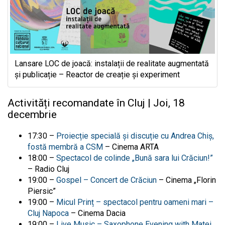
Lansare LOC de joacă: instalații de realitate augmentată
și publicație – Reactor de creație și experiment
Activități recomandate în Cluj | Joi, 18
decembrie
17:30 –
Proiecție specială și discuție cu Andrea Chiș,
fostă membră a CSM
– Cinema ARTA
18:00 –
Spectacol de colinde „Bună sara lui Crăciun!”
– Radio Cluj
19:00 –
Gospel – Concert de Crăciun
– Cinema „Florin
Piersic”
19:00 –
Micul Prinț – spectacol pentru oameni mari –
Cluj Napoca
– Cinema Dacia
19:00 –
Live Music – Saxophone Evening with Matei