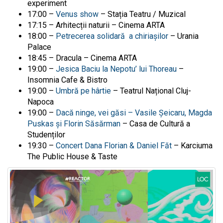
experiment
17:00 –
Venus show
–
Stația Teatru / Muzical
17:15 – Arhitecții naturii –
Cinema ARTA
18:00 –
Petrecerea solidară a chiriașilor
– Urania
Palace
18:45 – Dracula – Cinema ARTA
19:00 –
Jesica Baciu la Nepotu
’
lui Thoreau
–
Insomnia Cafe & Bistro
19:00 –
Umbră pe hârtie
– Teatrul Național Cluj-
Napoca
19:00 –
Dacă ninge, vei găsi – Vasile Șeicaru, Magda
Puskas și Florin Săsărman
– Casa de Cultură a
Studenților
19:30 –
Concert Dana Florian & Daniel Făt
–
Karciuma
The Public House & Taste