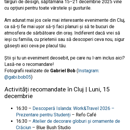
târguri de design, săptămâna 15–21 decembrie 2025 vine
cu opțiuni pentru toate vârstele și gusturile.
Am adunat mai jos cele mai interesante evenimente din Cluj,
ca să-ți fie mai ușor să-ți faci planuri și să te bucuri de
atmosfera de sărbătoare din oraș. Indiferent dacă vrei să
ieși cu familia, cu prietenii sau să descoperi ceva nou, sigur
găsești aici ceva pe placul tău.
Știi
și tu un eveniment deosebit, pe care nu l-am inclus aici?
Lasă-ne o recomandare!
Fotografii realizate de
Gabriel Bob
(
Instagram:
@gabi.bob05
)
Activități recomandate în Cluj | Luni, 15
decembrie
16:30 –
Descoperă Islanda: Work&Travel 2026 –
Prezentare pentru Studenți
– Refo
Café
16:30 –
Atelier de decorare globuri și ornamente de
Crăciun
– Blue Bush Studio