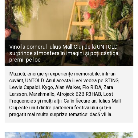
Vino la cornerul Iulius Mall Cluj de la UNTOLD,
surprinde atmosfera în imagini și poți câștiga
premii pe loc
Muzică, energie și experiențe memorabile, într-un
cuvânt, UNTOLD. Anul acesta îi vei vedea pe STING,
Lewis Capaldi, Kygo, Alan Walker, Flo RIDA, Zara
Larsson, Marshmello, Afrojack B2B R3HAB, Lost
Frequencies și mulți alții. Ca în fiecare an, Iulius Mall
Cluj este unul dintre partenerii festivalului și ți-a
pregătit mai multe surprize tematice: dacă vii la…