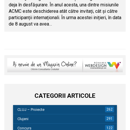
deja în desfășurare. În anul acesta, una dintre misiunile
ACMC este deschiderea atât către invitați, cât și către
participanții internaționali. În urma acestei inițieri, în data
de 8 august va avea…
CATEGORII ARTICOLE
CLUJ – Proiecte
262
Clujeni
291
Concurs
122