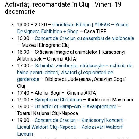
Activități recomandate în Cluj | Vineri, 19
decembrie
13:00 – 20:30 –
Christmas Edition | YDEAS – Young
Designers Exhibition + Shop
– Casa TIFF
16:30 –
Concert de Crăciun cu ansamblu de violoncele
– Muzeul Etnografic Cluj
16:30 – Crăciunul magic al animalelor | Karácsonyi
Állatmesék – Cinema ARTA
17:30 –
Schimbă, zâmbește, strălucește – schimb de
haine pentru cititori, visători și exploratori de
garderobe
– Biblioteca Judeţeană „Octavian Goga”
Cluj
17:40 – Atelier Bogi –
Cinema ARTA
19:00 –
Symphonic Christmas
– Auditorium Maximum
19:00 –
Un altfel di Harap-Alb – Avanpremieră
–
Teatrul Naţional Cluj-Napoca
19:00 –
Concert de Crăciun – Karácsonyi koncert
–
Liceul Waldorf Cluj-Napoca – Kolozsvári Waldorf
Líceum