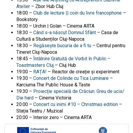
Atelier
– Zbor Hub Cluj
18:00 –
Club de lecture || coin du livre francophone
–
Bookstory
18:00 – Urchin | Golan – Cinema ARTA
18:30 –
Când s-a născut Domnul Sfânt
– Casa de
Cultură a Studenților Cluj-Napoca
18:30 –
Regăsește bucuria de a fi tu
– Centrul pentru
Tineret Cluj-Napoca
18:45 –
Întâlnire Gratuită de Vorbit în Public –
Toastmasters Cluj
– Cluj Hub
19:00 –
RAȚA!
– Reactor de creație și experiment
19:30 –
Concert de Colinde cu Tica Luminare
–
Karciuma The Public House & Taste
19:30 –
Proiecție specială de Crăciun: Greu de ucis/
Die hard
– Cinema Victoria
20:00 –
Concert cu inimi #10 – Christmas edition
–
Stația Teatru / Muzical
20:00 – Interior zero –
Cinema ARTA