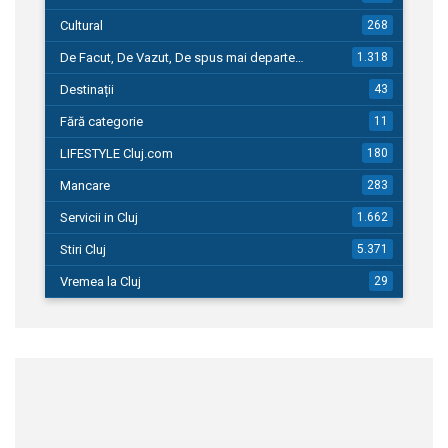
Cultural
268
De Facut, De Vazut, De spus mai departe…
1.318
Destinații
43
Fără categorie
11
LIFESTYLE Cluj.com
180
Mancare
283
Servicii in Cluj
1.662
Stiri Cluj
5.371
Vremea la Cluj
29