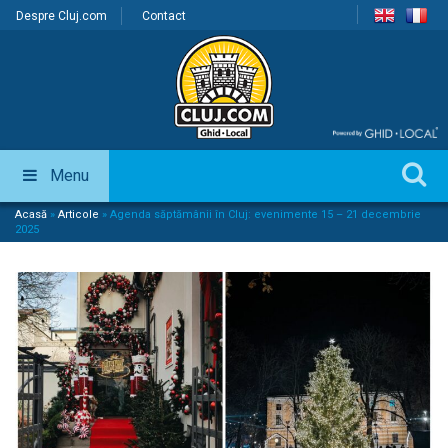
Despre Cluj.com
Contact
Menu
Acasă
»
Articole
»
Agenda săptămânii în Cluj: evenimente 15 – 21 decembrie
2025