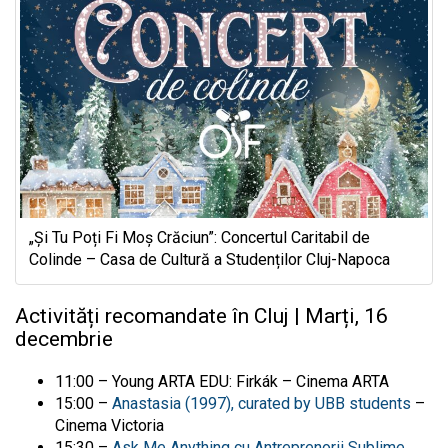
„Și Tu Poți Fi Moș Crăciun”: Concertul Caritabil de
Colinde – Casa de Cultură a Studenților Cluj-Napoca
Activități recomandate în Cluj | Marți, 16
decembrie
11:00 – Young ARTA EDU: Firkák –
Cinema ARTA
15:00 –
Anastasia (1997), curated by UBB students
–
Cinema Victoria
15:30 –
Ask Me Anything cu Antreprenorii Sublime