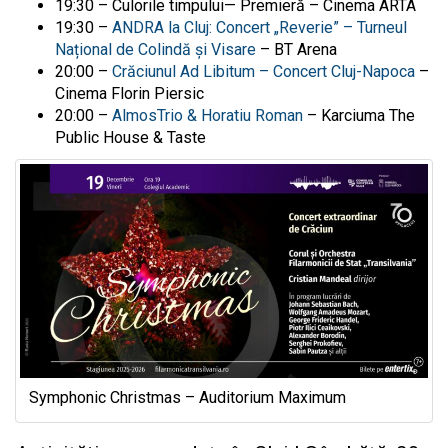
19:30 – Culorile timpului— Premieră – Cinema ARTA
19:30 –
ANDRA la Cluj: Concert
„Reverie” – Turneul
Național de Colindă și Visare
– BT Arena
20:00 –
Crăciunul Ad Libitum – Concert Cluj-Napoca
–
Cinema Florin Piersic
20:00 –
AlmosTrio & Horatiu Roman
–
Karciuma The
Public House & Taste
Symphonic Christmas – Auditorium Maximum