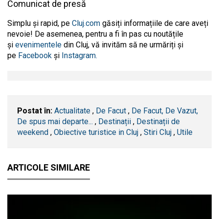
Comunicat de presă
Simplu și rapid, pe
Cluj.com
găsiți informațiile de care aveți
nevoie! De asemenea, pentru a fi în pas cu noutățile
și
evenimentele
din Cluj, vă invităm să ne urmăriți și
pe
Facebook
și
Instagram.
Postat în:
Actualitate
,
De Facut
,
De Facut, De Vazut,
De spus mai departe...
,
Destinații
,
Destinații de
weekend
,
Obiective turistice in Cluj
,
Stiri Cluj
,
Utile
ARTICOLE SIMILARE