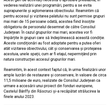
vederea realizării unei programări, pentru a se evita
suprapunerile și aglomerarea obiectivului. Reamintim că
pentru accesul și vizitarea palatului nu sunt permise grupuri
mai mari de 15 persoane odată, acestea fiind însoțite
obligatoriu de personalul desemnat de către Consiliul
Județean. În cazul grupurilor mai mari, acestea vor fi
împărțite în grupuri care să îndeplinească această condiție.
Aceste condiționări au fost adoptate pentru a putea oferi
atât vizitarea obiectivului, cât și conservarea și protejarea
acestuia, unele spații, cum ar fi etajul, nepermițând prin
natura construcției accesul grupurilor mari.
Reamintim, în acest context faptul că, în urma finalizării unor
ample lucrări de restaurare și conservare, în valoare de circa
11,5 milioane de euro, realizate de Consiliul Județean ca
urmare a accesării unui proiect din fonduri europene,
Castelul Bánffy din Răscruci și-a recăpătat strălucirea la
finele anului 2023.