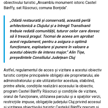
obiectivului turistic „Ansamblu monument istoric Castel
Bánffy, sat Răscruci, comuna Bonțida”.
„
Odată restaurată și conservată, această perlă
arhitectonică a Clujului și a întregii Transilvanii
trebuie redată comunității, tuturor celor care doresc
să îi treacă pragul. Tocmai de aceea am aprobat
acest regulament, pentru a asigura o optimă
funcționare, exploatare și punere în valoare a
acestui obiectiv de interes major.”
Alin Tișe,
președintele Consiliului Județean Cluj
Astfel, regulamentul de acces și vizitare a acestui obiectiv
turistic conține principalele obligații ale proprietarului, ale
administratorului și ale utilizatorilor acestuia, stabilind,
printre altele, condițiile realizării accesului la obiectiv,
program Castel Bánffy Răscruci și condițiile de vizitare,
orarul de funcționare, utilizarea parcului și a spațiilor verzi,
restricțiile impuse, obligațiile județului Cluj privind accesul
și vizitarea obiectivului turistic Castelul Bánffy precum și