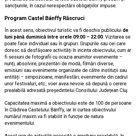
sancțiunile, în cazul nerespectării obligațiilor impuse.
Program Castel Bánffy Răscruci
În acest sens, obiectivul turistic va fi deschis publicului
de
luni până duminică între orele 09:00 – 22:00
. Vizitarea se
poate face individual sau în grupuri. Grupurile sau cei care
doresc să desfășoare activități în incinta obiecivului, cum ar
fi sesiuni de fotografii cu ocazia anumitor evenimente –
nunți, absolvire, prezentări de modă, filmări diverse,
emisiuni sau evenimente organizate de către instituții sau
entități – simpozioane, manifestări, evenimente din cadrul
unor festivaluri, etc., voer avea nevoie să depună o cerere
prealabilă adresată președintelui Consiliului Județean Cluj.
Capacitatea maximă a obiectivului este de 100 de persoane
în Clădirea Castelului Bánffy, iar în curtea obiectivului
numărul maxim va fi stabilit în funcție de natura
evenimentului.
Acest gen de activități necesită o aprobare prealabilă, în