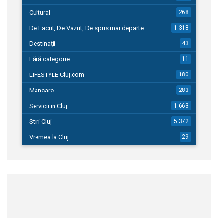
Cultural
268
De Facut, De Vazut, De spus mai departe…
1.318
Destinații
43
Fără categorie
11
LIFESTYLE Cluj.com
180
Mancare
283
Servicii in Cluj
1.663
Stiri Cluj
5.372
Vremea la Cluj
29