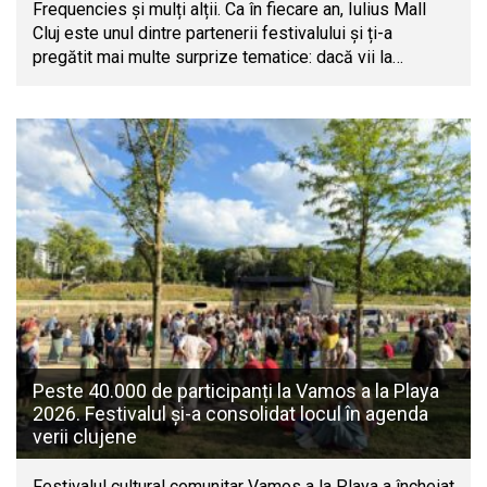
Frequencies și mulți alții. Ca în fiecare an, Iulius Mall
Cluj este unul dintre partenerii festivalului și ți-a
pregătit mai multe surprize tematice: dacă vii la…
Peste 40.000 de participanți la Vamos a la Playa
2026. Festivalul și-a consolidat locul în agenda
verii clujene
Festivalul cultural comunitar Vamos a la Playa a încheiat