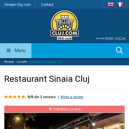
Despre Cluj.com
Contact
Menu
Acasă
»
Locatii
»
Restaurant Sinaia Cluj
Restaurant Sinaia Cluj
5/5
din 3 reviews
|
Write a review
Distribuie Locatia