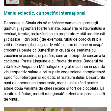
Meniu eclectic, cu specific internațional
Deoarece la Sinaia vin să mănânce oameni cu pretenții,
gusturi și așteptări foarte variate, bucătăria restaurantului a
evoluat, treptat, incluzând acum preparate – atât inedite cât
și clasice – din porc ( de exemplu, rulou de porc cu hribi),
vită ( de exemplu, mușchi de vită cu sos de afine și ceapă
crocantă), pește ca Butterfish în crustă de semințe cu
zucchini și ciuperci, și pasăre, cum ar fi piept de curcan a la
caciatore. Paste Linguinele cu fructe de mare, Burgerul de
vită Black Angus ori Mămăliguța la grătar cu hribi în sos de
vin, respectiv salatele ori supele vegetariene completează
specificul eterogen și eclectic al restaurantului. Deserturile
sunt de asemenea importante, meniul incluzând printre
altele două variante de cheesecake și tort de ciocolată. La
capitolul băuturi, merită menționată selecția impresionantă
de vinuri.