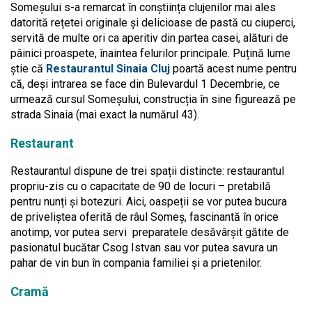
Someșului s-a remarcat în conștiința clujenilor mai ales
datorită rețetei originale și delicioase de pastă cu ciuperci,
servită de multe ori ca aperitiv din partea casei, alături de
pâinici proaspete, înaintea felurilor principale. Puțină lume
știe că
Restaurantul Sinaia Cluj
poartă acest nume pentru
că, deși intrarea se face din Bulevardul 1 Decembrie, ce
urmează cursul Someșului, construcția în sine figurează pe
strada Sinaia (mai exact la numărul 43).
Restaurant
Restaurantul dispune de trei spații distincte: restaurantul
propriu-zis cu o capacitate de 90 de locuri – pretabilă
pentru nunți și botezuri. Aici, oaspeții se vor putea bucura
de priveliștea oferită de râul Someș, fascinantă în orice
anotimp, vor putea servi preparatele desăvârșit gătite de
pasionatul bucătar Csog Istvan sau vor putea savura un
pahar de vin bun în compania familiei și a prietenilor.
Cramă