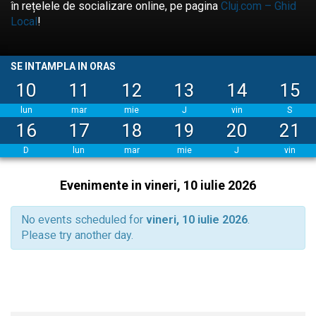
în rețelele de socializare online, pe pagina
Cluj.com – Ghid
Local
!
SE INTAMPLA IN ORAS
10
11
12
13
14
15
lun
mar
mie
J
vin
S
16
17
18
19
20
21
D
lun
mar
mie
J
vin
Evenimente in vineri, 10 iulie 2026
No events scheduled for
vineri, 10 iulie 2026
.
Please try another day.